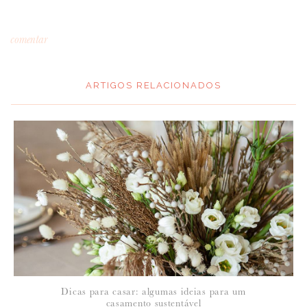
comentar
ARTIGOS RELACIONADOS
*
MENSAGEM
:
*
NOME
:
*
Dicas para casar: algumas ideias para um
EMAIL
:
casamento sustentável