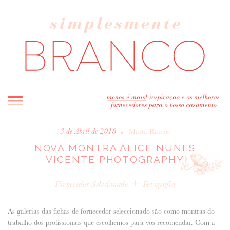
INICIO
•
3 de Abril de 2018
Marta Ramos
NOVA MONTRA ALICE NUNES
BLOG
VICENTE PHOTOGRAPHY
MELHOR INSPIRAÇÃO
ENTREVISTAS
+
Fornecedor Selecionado
Fotografia
REAL WEDDINGS & EDITORIAIS
CASAVA-ME AQUI!
As galerias das fichas de fornecedor seleccionado são como montras do
trabalho dos profissionais que escolhemos para vos recomendar. Com a
FORNECEDORES RECOMENDADOS