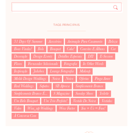
TAGS PRINCIPAIS
31 Days Of Summer
Acessórios
Animação Para Casamento
Beleza
Boas-Vindas!
Bolo
Bouquet
Cake!
Convites E Álbuns
Cor
Decoração
Design Events
Detalhes Especiais
DIY
E-Session
Flores
Fornecedor Selecionado
Fotografia
In Other Words
Inspiração
Jukebox
Lounge Fotografia
Makeup
Molde Design Weddings
Noiva
Noivo
Ofertas
Pinga Amor
Real Weddings
Sapatos
SB Aprova
Simplesmente Branco
Simplesmente Branco É...
S Magazine
Sunday Shoes
Toilette
Um Belo Bouquet
Um Trio Perfeito!
Vestido De Noiva
Vestidus
Video
Wise_up Weddings
Wow Factor
You + Us = Fun!
À Conversa Com