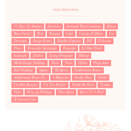
TAGS PRINCIPAIS
31 Days Of Summer
Acessórios
Animação Para Casamento
Beleza
Boas-Vindas!
Bolo
Bouquet
Cake!
Convites E Álbuns
Cor
Decoração
Design Events
Detalhes Especiais
DIY
E-Session
Flores
Fornecedor Selecionado
Fotografia
In Other Words
Inspiração
Jukebox
Lounge Fotografia
Makeup
Molde Design Weddings
Noiva
Noivo
Ofertas
Pinga Amor
Real Weddings
Sapatos
SB Aprova
Simplesmente Branco
Simplesmente Branco É...
S Magazine
Sunday Shoes
Toilette
Um Belo Bouquet
Um Trio Perfeito!
Vestido De Noiva
Vestidus
Video
Wise_up Weddings
Wow Factor
You + Us = Fun!
À Conversa Com