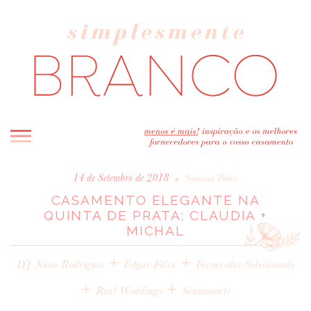
INICIO
•
14 de Setembro de 2018
Susana Pinto
CASAMENTO ELEGANTE NA
BLOG
QUINTA DE PRATA: CLAUDIA +
MELHOR INSPIRAÇÃO
MICHAL
ENTREVISTAS
+
+
REAL WEDDINGS & EDITORIAIS
DJ Nuno Rodrigues
Edgar Félix
Fornecedor Selecionado
CASAVA-ME AQUI!
+
+
Real Weddings
Sóanimarte
FORNECEDORES RECOMENDADOS