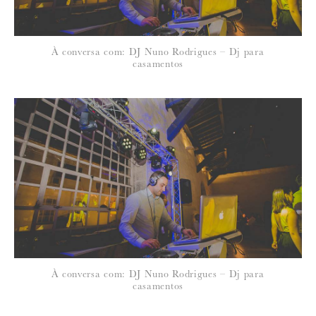
*
À conversa com: DJ Nuno Rodrigues – Dj para
EMAIL
:
casamentos
Para saber como tratamos e protegemos os seus dados, leia a nossa
política de privacidade
À conversa com: DJ Nuno Rodrigues – Dj para
casamentos