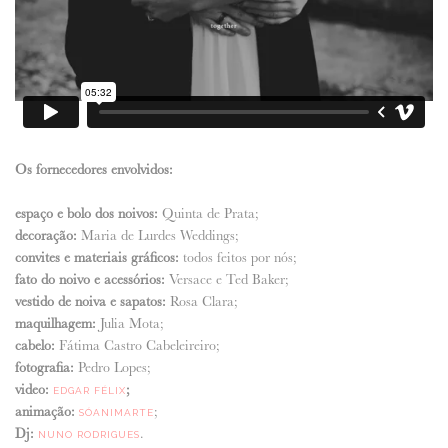
Os fornecedores envolvidos:
espaço e bolo dos noivos:
Quinta de Prata;
decoração:
Maria de Lurdes Weddings;
convites e materiais gráficos:
todos feitos por nós;
fato do noivo e acessórios:
Versace e Ted Baker;
vestido de noiva e sapatos:
Rosa Clara;
maquilhagem:
Julia Mota;
cabelo:
Fátima Castro Cabeleireiro;
fotografia:
Pedro Lopes;
video:
;
EDGAR FÉLIX
animação:
;
SÓANIMARTE
Dj:
.
NUNO RODRIGUES