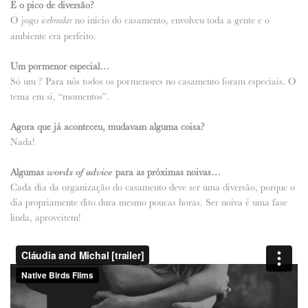
E o pico de diversão?
O jogo
no início do casamento, envolveu toda a gente e o
icebreaker
ambiente era perfeito.
Um pormenor especial…
Só um ? Para nós todos os pormenores no casamento foram especiais. O
tema em si, “momentos”.
Agora que já aconteceu, mudavam alguma coisa?
Nada!
Algumas
words of advice
para as próximas noivas…
Cada dia da organização do casamento deve ser uma diversão, porque o
dia propriamente dito dura mesmo poucas horas. Ser noiva é uma fase
linda, aproveitem!