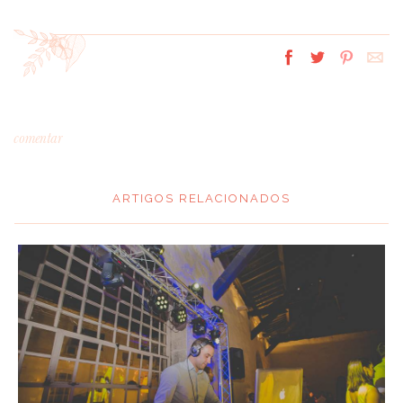
comentar
ARTIGOS RELACIONADOS
*
MENSAGEM
:
*
NOME
: