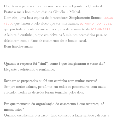
Hoje temos para vos mostrar um casamento elegante na Quinta de
ANUNCIE CONNOSCO
Prata: o mais bonito dos dias da Claudia + Michal.
Com eles, uma bela equipa de fornecedores
Simplesmente Branco
:
EDGAR
, que filmou o belo vídeo que vos mostramos,
,
FÉLIX
DJ NUNO RODRIGUES
que pôs toda a gente a dançar e a equipa de animação da
.
SÓANIMARTE
A leitura é curtinha, o que vos deixa os 5 minutos necessários para se
deleitarem com o filme de casamento deste bonito casal.
Bom fim-de-semana!
Quando a resposta foi “sim!”, como é que imaginaram o vosso dia?
Elegante , sofisticado e romântico.
Sentiam-se preparados ou foi um caminho com muitos nervos?
Sempre muito calmos, pensámos em todos os pormenores com muito
cuidado. Todas as decisões foram tomadas pelos dois.
Em que momento da organização do casamento é que sentiram, «é
mesmo isto»?
Quando escolhemos o espaço , tudo começou a fazer sentido , depois a