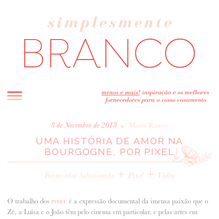
INICIO
•
8 de Novembro de 2018
Marta Ramos
UMA HISTÓRIA DE AMOR NA
BLOG
BOURGOGNE, POR PIXEL
MELHOR INSPIRAÇÃO
ENTREVISTAS
+
+
Fornecedor Selecionado
Pixel
Video
REAL WEDDINGS & EDITORIAIS
CASAVA-ME AQUI!
O trabalho dos
é a expressão documental da imensa paixão que o
PIXEL
Zé, a Luísa e o João têm pelo cinema em particular, e pelas artes em
FORNECEDORES RECOMENDADOS