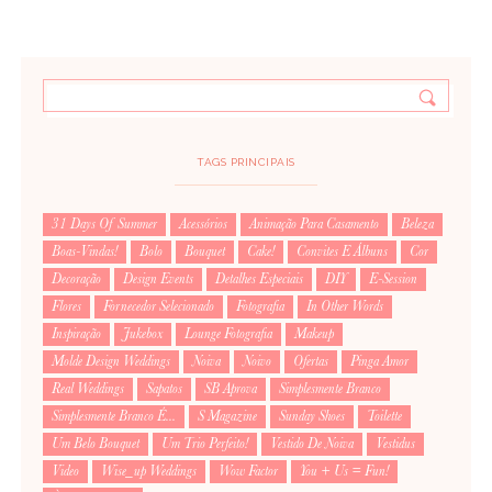
TAGS PRINCIPAIS
31 Days Of Summer
Acessórios
Animação Para Casamento
Beleza
Boas-Vindas!
Bolo
Bouquet
Cake!
Convites E Álbuns
Cor
Decoração
Design Events
Detalhes Especiais
DIY
E-Session
Flores
Fornecedor Selecionado
Fotografia
In Other Words
Inspiração
Jukebox
Lounge Fotografia
Makeup
Molde Design Weddings
Noiva
Noivo
Ofertas
Pinga Amor
Real Weddings
Sapatos
SB Aprova
Simplesmente Branco
Simplesmente Branco É...
S Magazine
Sunday Shoes
Toilette
Um Belo Bouquet
Um Trio Perfeito!
Vestido De Noiva
Vestidus
Video
Wise_up Weddings
Wow Factor
You + Us = Fun!