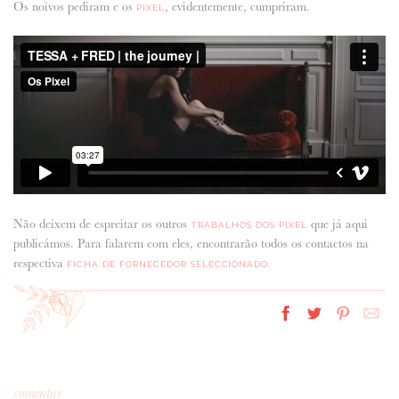
Os noivos pediram e os
, evidentemente, cumpriram.
PIXEL
Não deixem de espreitar os outros
que já aqui
TRABALHOS DOS PIXEL
publicámos. Para falarem com eles, encontrarão todos os contactos na
respectiva
FICHA DE FORNECEDOR SELECCIONADO.
comentar