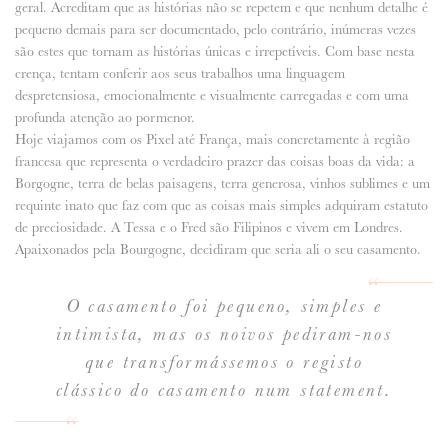
geral. Acreditam que as histórias não se repetem e que nenhum detalhe é
pequeno demais para ser documentado, pelo contrário, inúmeras vezes
ANUNCIE CONNOSCO
são estes que tornam as histórias únicas e irrepetíveis. Com base nesta
crença, tentam conferir aos seus trabalhos uma linguagem
despretensiosa, emocionalmente e visualmente carregadas e com uma
profunda atenção ao pormenor.
Hoje viajamos com os Pixel até França, mais concretamente à região
francesa que representa o verdadeiro prazer das coisas boas da vida: a
Borgogne, terra de belas paisagens, terra generosa, vinhos sublimes e um
requinte inato que faz com que as coisas mais simples adquiram estatuto
de preciosidade. A Tessa e o Fred são Filipinos e vivem em Londres.
Apaixonados pela Bourgogne, decidiram que seria ali o seu casamento.
O casamento foi pequeno, simples e
intimista, mas os noivos pediram-nos
que transformássemos o registo
clássico do casamento num
statement
.