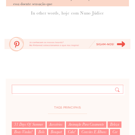
In other words, hoje com Nuno Júdice
TAGS PRINCIPAIS
31 Days Of Summer
Acessórios
Animação Para Casamento
Beleza
Boas-Vindas!
Bolo
Bouquet
Cake!
Convites E Álbuns
Cor