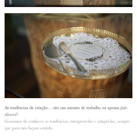
As tendências da estação… são um assunto de trabalho ou apenas
fait-
divers
?
Gostamos de conhecer as tendências, interpretá-las e adaptá-las, sempre
que para nós façam sentido.