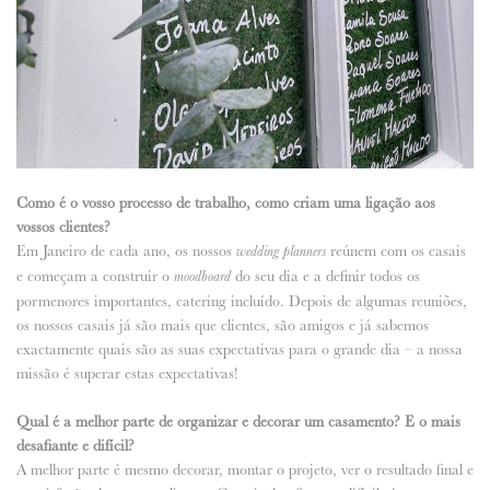
Como é o vosso processo de trabalho, como criam uma ligação aos
vossos clientes?
Em Janeiro de cada ano, os nossos
reúnem com os casais
wedding planners
e começam a construir o
do seu dia e a definir todos os
moodboard
pormenores importantes, catering incluído. Depois de algumas reuniões,
os nossos casais já são mais que clientes, são amigos e já sabemos
exactamente quais são as suas expectativas para o grande dia – a nossa
missão é superar estas expectativas!
Qual é a melhor parte de organizar e decorar um casamento? E o mais
desafiante e difícil?
A melhor parte é mesmo decorar, montar o projeto, ver o resultado final e