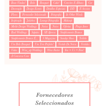
Boas-Vindas!
Bolo
Bouquet
Cake!
Convites E Álbuns
Cor
Decoração
Design Events
Detalhes Especiais
DIY
E-Session
Flores
Fornecedor Selecionado
Fotografia
In Other Words
Inspiração
Jukebox
Lounge Fotografia
Makeup
Molde Design Weddings
Noiva
Noivo
Ofertas
Pinga Amor
Real Weddings
Sapatos
SB Aprova
Simplesmente Branco
Simplesmente Branco É...
S Magazine
Sunday Shoes
Toilette
Um Belo Bouquet
Um Trio Perfeito!
Vestido De Noiva
Vestidus
Video
Wise_up Weddings
Wow Factor
You + Us = Fun!
À Conversa Com