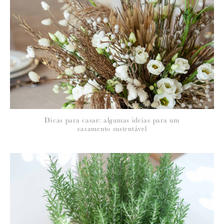
*
NOME
:
*
Dicas para casar: algumas ideias para um
EMAIL
:
casamento sustentável
Para saber como tratamos e protegemos os seus dados, leia a nossa
política de privacidade