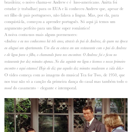
brasileira; o noivo chama-se Andrew e é luso-americano. Anitta foi
estudar (e trabalhar) para os EUA e lá conheceu Andrew que, apesar de
ANUNCIE CONNOSCO
ser filho de pais portugueses, não falava a língua. Mas, por ela, para
conquistá-la, começou a aprender português. Só aqui já temos um
argumento perfeito para um filme super romântico!
A noiva conta-nos mais alguns pormenores:
«Andrew e eu nos conhecemos há três anos, através do pai de Andrew, de quem na época
eu aluguei um apartamento. Um dia eu estava em um restaurante com o pai do Andrew
e ele ligou para o filho, o chamando para nos encontrar. O Andrew foi e ficou no
restaurante por dez minutos apenas. No dia seguinte me ligou e tivemos o nosso primeiro
encontro e aqui estamos! Hoje ele diz que aqueles dez minutos mudaram a vida dele.»
O vídeo começa com as imagens do musical Tea for Two, de 1950, que
nos traz não só a canção da primeira dança do casal mas também todo o
do casamento – elegante e intemporal.
mood