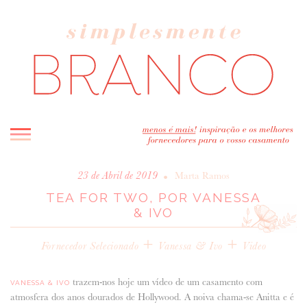
INICIO
•
23 de Abril de 2019
Marta Ramos
TEA FOR TWO, POR VANESSA
BLOG
& IVO
MELHOR INSPIRAÇÃO
ENTREVISTAS
+
+
Fornecedor Selecionado
Vanessa & Ivo
Video
REAL WEDDINGS & EDITORIAIS
CASAVA-ME AQUI!
trazem-nos hoje um vídeo de um casamento com
VANESSA & IVO
atmosfera dos anos dourados de Hollywood. A noiva chama-se Anitta e é
FORNECEDORES RECOMENDADOS