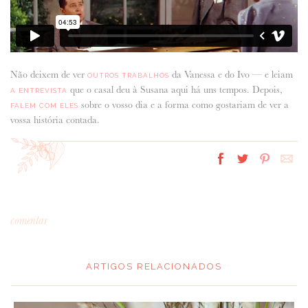
Não deixem de ver
da Vanessa e do Ivo — e leiam
OUTROS TRABALHOS
que o casal deu à Susana aqui há uns tempos. Depois,
A ENTREVISTA
sobre o vosso dia e a forma como gostariam de ver a
FALEM COM ELES
vossa história contada.
comentar
ARTIGOS RELACIONADOS
*
MENSAGEM
: