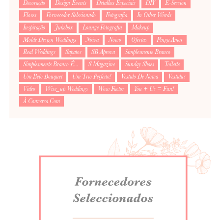
Decoração
Design Events
Detalhes Especiais
DIY
E-Session
Flores
Fornecedor Selecionado
Fotografia
In Other Words
Inspiração
Jukebox
Lounge Fotografia
Makeup
Molde Design Weddings
Noiva
Noivo
Ofertas
Pinga Amor
Real Weddings
Sapatos
SB Aprova
Simplesmente Branco
Simplesmente Branco É...
S Magazine
Sunday Shoes
Toilette
Um Belo Bouquet
Um Trio Perfeito!
Vestido De Noiva
Vestidus
Video
Wise_up Weddings
Wow Factor
You + Us = Fun!
À Conversa Com