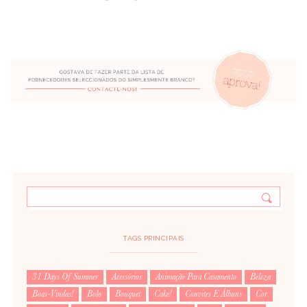
TAGS PRINCIPAIS
31 Days Of Summer
Acessórios
Animação Para Casamento
Beleza
Boas-Vindas!
Bolo
Bouquet
Cake!
Convites E Álbuns
Cor