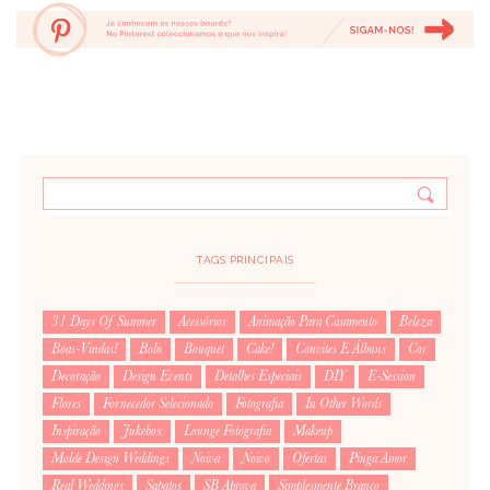
TAGS PRINCIPAIS
31 Days Of Summer
Acessórios
Animação Para Casamento
Beleza
Boas-Vindas!
Bolo
Bouquet
Cake!
Convites E Álbuns
Cor
Decoração
Design Events
Detalhes Especiais
DIY
E-Session
Flores
Fornecedor Selecionado
Fotografia
In Other Words
Inspiração
Jukebox
Lounge Fotografia
Makeup
Molde Design Weddings
Noiva
Noivo
Ofertas
Pinga Amor
Real Weddings
Sapatos
SB Aprova
Simplesmente Branco