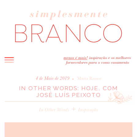
INICIO
•
4 de Maio de 2019
Marta Ramos
IN OTHER WORDS: HOJE, COM
BLOG
JOSÉ LUÍS PEIXOTO
MELHOR INSPIRAÇÃO
ENTREVISTAS
+
In Other Words
Inspiração
REAL WEDDINGS & EDITORIAIS
CASAVA-ME AQUI!
FORNECEDORES RECOMENDADOS