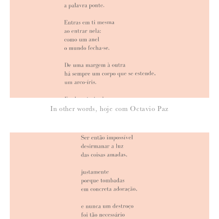
*
NOME
:
*
In other words, hoje com Octavio Paz
EMAIL
:
Para saber como tratamos e protegemos os seus dados, leia a nossa
política de privacidade