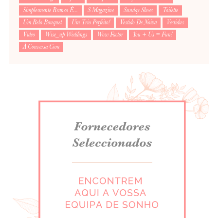
Simplesmente Branco É...
S Magazine
Sunday Shoes
Toilette
Um Belo Bouquet
Um Trio Perfeito!
Vestido De Noiva
Vestidus
Video
Wise_up Weddings
Wow Factor
You + Us = Fun!
À Conversa Com