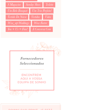
S Magazine
Sunday Shoes
Toilette
Um Belo Bouquet
Um Trio Perfeito!
Vestido De Noiva
Vestidus
Video
Wise_up Weddings
Wow Factor
You + Us = Fun!
À Conversa Com