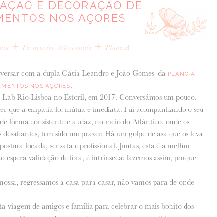
AÇÃO E DECORAÇÃO DE
MENTOS NOS AÇORES
+
+
Com
Fornecedor Selecionado
Plano A
nversar com a dupla Cátia Leandro e João Gomes, da
PLANO A –
.
AMENTOS NOS AÇORES
 Lab Rio-Lisboa no Estoril, em 2017. Conversámos um pouco,
izer que a empatia foi mútua e imediata. Fui acompanhando o seu
 de forma consistente e audaz, no meio do Atlântico, onde os
 desafiantes, tem sido um prazer. Há um golpe de asa que os leva
tura focada, sensata e profissional. Juntas, esta é a melhor
 espera validação de fora, é intrínseca: fazemos assim, porque
nossa, regressamos a casa para casar, não vamos para de onde
 viagem de amigos e família para celebrar o mais bonito dos