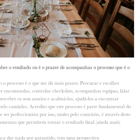
obre o resultado ou é o prazer de acompanhar o processo que é o
 processo é o que me dá mais prazer. Procurar e escolher
zer encomendas, controlar check-lists, acompanhar equipas, falar
erceber os seus anseios e acalmá-los, ajudá-los a encontrar
 pelo caminho. Acredito que este processo é parte fundamental do
e ser perfeccionista por isso, muito pelo contrário, é através deste
amentas que permitem tornar o resultado final (ainda mais)
ca dar nada por garantido, tem uma perspectiva