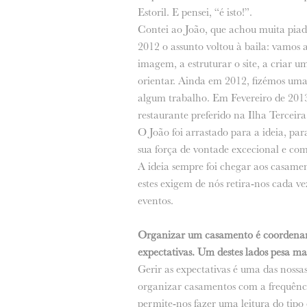
Estoril. E pensei, “é isto!”.
Contei ao João, que achou muita pia
2012 o assunto voltou à baila: vam
imagem, a estruturar o site, a criar u
orientar. Ainda em 2012, fizémos uma
algum trabalho. Em Fevereiro de 2013,
restaurante preferido na Ilha Terceira
O João foi arrastado para a ideia, pa
sua força de vontade excecional e com 
A ideia sempre foi chegar aos casamen
estes exigem de nós retira-nos cada v
eventos.
Organizar um casamento é coordenar
expectativas. Um destes lados pesa mai
Gerir as expectativas é uma das nossa
organizar casamentos com a frequênc
permite-nos fazer uma leitura do tipo