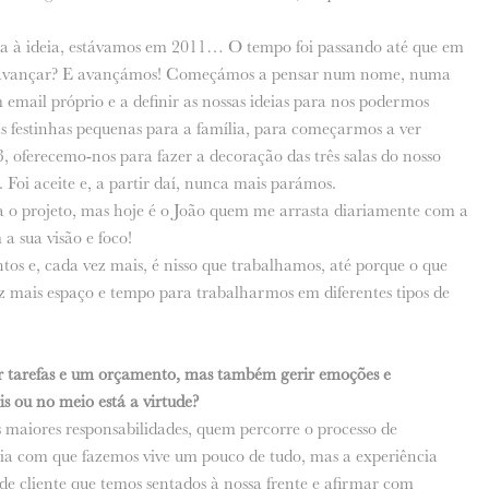
da à ideia, estávamos em 2011… O tempo foi passando até que em
os avançar? E avançámos! Começámos a pensar num nome, numa
m email próprio e a definir as nossas ideias para nos podermos
s festinhas pequenas para a família, para começarmos a ver
 oferecemo-nos para fazer a decoração das três salas do nosso
. Foi aceite e, a partir daí, nunca mais parámos.
ra o projeto, mas hoje é o João quem me arrasta diariamente com a
a sua visão e foco!
tos e, cada vez mais, é nisso que trabalhamos, até porque o que
ez mais espaço e tempo para trabalharmos em diferentes tipos de
 tarefas e um orçamento, mas também gerir emoções e
s ou no meio está a virtude?
s maiores responsabilidades, quem percorre o processo de
ia com que fazemos vive um pouco de tudo, mas a experiência
 de cliente que temos sentados à nossa frente e afirmar com