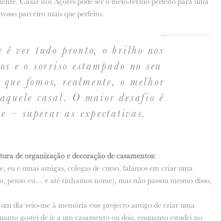
amente. Casar nos Açores pode ser o meio-termo perfeito para uma
osso parceiro mais que perfeito.
 é ver tudo pronto, o brilho nos
vos e o sorriso estampado no seu
r que fomos, realmente, o melhor
aquele casal. O maior desafio é
e – superar as expectativas.
ura de organização e decoração de casamentos:
e, eu e umas amigas, colegas de curso, falámos em criar uma
so, penso eu… e até tínhamos nome), mas não passou mesmo disso,
a, um dia veio-me à memória esse projecto antigo de criar uma
uanto gostei de ir a um casamento ou dois, enquanto estudei no