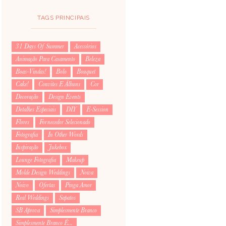
TAGS PRINCIPAIS
31 Days Of Summer
Acessórios
Animação Para Casamento
Beleza
Boas-Vindas!
Bolo
Bouquet
Cake!
Convites E Álbuns
Cor
Decoração
Design Events
Detalhes Especiais
DIY
E-Session
Flores
Fornecedor Selecionado
Fotografia
In Other Words
Inspiração
Jukebox
Lounge Fotografia
Makeup
Molde Design Weddings
Noiva
Noivo
Ofertas
Pinga Amor
Real Weddings
Sapatos
SB Aprova
Simplesmente Branco
Simplesmente Branco É...