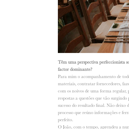
Têm uma perspectiva perfeccionista s
factor dominante?
Para mim o acompanhamento de todo o
materiais, contratar fornecedores, fa
com os noivos de uma forma regular, p
respostas a questões que vão surgindo
sucesso do resultado final. Não deixo d
processo que reúno informações e ferr
perfeito.
O João, com o tempo, aprendeu a nun