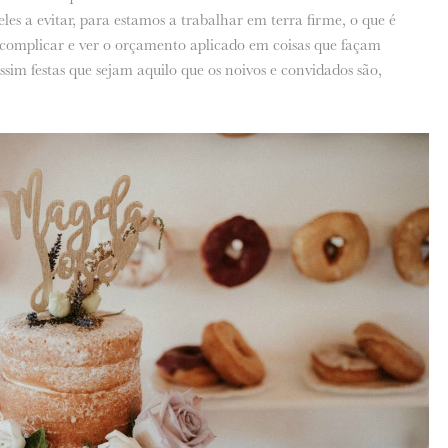
es a evitar, para estamos a trabalhar em terra firme, o que é
scomplicar e ver o orçamento aplicado em coisas que façam
ssim festas que sejam aquilo que os noivos e convidados são,