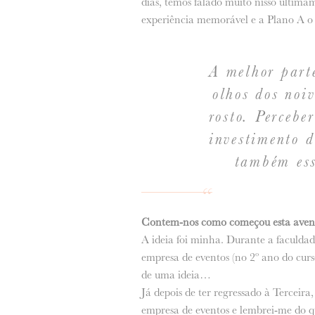
dias, temos falado muito nisso ultim
experiência memorável e a Plano A o v
A melhor parte
olhos dos noi
rosto. Percebe
investimento d
também ess
Contem-nos como começou esta avent
A ideia foi minha. Durante a faculdad
empresa de eventos (no 2º ano do cur
de uma ideia…
Já depois de ter regressado à Terceir
empresa de eventos e lembrei-me do q