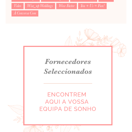
Video
Wise_up Weddings
Wow Factor
You + Us = Fun!
À Conversa Com