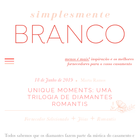
INICIO
•
18 de Junho de 2019
Marta Ramos
UNIQUE MOMENTS: UMA
BLOG
TRILOGIA DE DIAMANTES
MELHOR INSPIRAÇÃO
ROMANTIS
ENTREVISTAS
+
+
REAL WEDDINGS & EDITORIAIS
Fornecedor Selecionado
Jóias
Romantis
CASAVA-ME AQUI!
Todos sabemos que os diamantes fazem parte da mística do casamento e
FORNECEDORES RECOMENDADOS