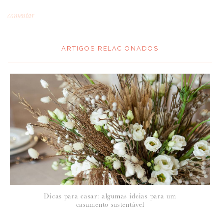
comentar
ARTIGOS RELACIONADOS
*
MENSAGEM
:
*
NOME
:
*
Dicas para casar: algumas ideias para um
EMAIL
:
casamento sustentável