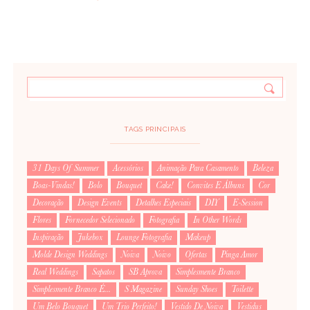
TAGS PRINCIPAIS
31 Days Of Summer
Acessórios
Animação Para Casamento
Beleza
Boas-Vindas!
Bolo
Bouquet
Cake!
Convites E Álbuns
Cor
Decoração
Design Events
Detalhes Especiais
DIY
E-Session
Flores
Fornecedor Selecionado
Fotografia
In Other Words
Inspiração
Jukebox
Lounge Fotografia
Makeup
Molde Design Weddings
Noiva
Noivo
Ofertas
Pinga Amor
Real Weddings
Sapatos
SB Aprova
Simplesmente Branco
Simplesmente Branco É...
S Magazine
Sunday Shoes
Toilette
Um Belo Bouquet
Um Trio Perfeito!
Vestido De Noiva
Vestidus