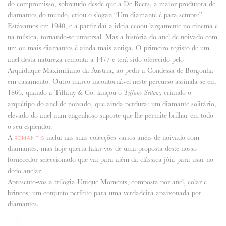
do compromisso, sobretudo desde que a De Beers, a maior produtora de
diamantes do mundo, criou o slogan “Um diamante é para sempre”.
ANUNCIE CONNOSCO
Estávamos em 1940, e a partir daí a ideia ecoou largamente no cinema e
na música, tornando-se universal. Mas a história do anel de noivado com
um ou mais diamantes é ainda mais antiga. O primeiro registo de um
anel desta natureza remonta a 1477 e terá sido oferecido pelo
Arquiduque Maximiliano da Áustria, ao pedir a Condessa de Borgonha
em casamento. Outro marco incontornável neste percurso assinala-se em
1866, quando a Tiffany & Co. lançou o
, criando o
Tiffany Setting
arquétipo do anel de noivado, que ainda perdura: um diamante solitário,
elevado do anel num engenhoso suporte que lhe permite brilhar em todo
o seu esplendor.
A
inclui nas suas colecções vários anéis de noivado com
ROMANTIS
diamantes, mas hoje queria falar-vos de uma proposta deste nosso
fornecedor seleccionado que vai para além da clássica jóia para usar no
dedo anelar.
Apresento-vos a trilogia Unique Moments, composta por anel, colar e
brincos: um conjunto perfeito para uma verdadeira apaixonada por
diamantes.