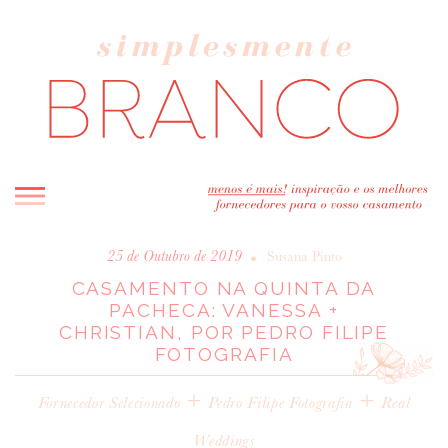
INICIO
•
25 de Outubro de 2019
Susana Pinto
CASAMENTO NA QUINTA DA
BLOG
PACHECA: VANESSA +
MELHOR INSPIRAÇÃO
CHRISTIAN, POR PEDRO FILIPE
ENTREVISTAS
FOTOGRAFIA
REAL WEDDINGS & EDITORIAIS
+
+
Fornecedor Selecionado
Pedro Filipe Fotografia
Real
CASAVA-ME AQUI!
Weddings
FORNECEDORES RECOMENDADOS