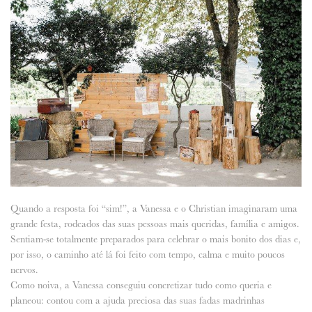
Quando a resposta foi “sim!”, a Vanessa e o Christian imaginaram uma
grande festa, rodeados das suas pessoas mais queridas, família e amigos.
Sentiam-se totalmente preparados para celebrar o mais bonito dos dias e,
por isso, o caminho até lá foi feito com tempo, calma e muito poucos
nervos.
Como noiva, a Vanessa conseguiu concretizar tudo como queria e
planeou: contou com a ajuda preciosa das suas fadas madrinhas