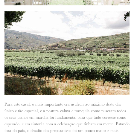
Para este casal, o mais importante era usufruir ao máximo deste dia
único e tão especial, e a postura calma e tranquila como puseram todos
os seus planos em marcha foi fundamental para que tudo corresse como
esperado, e em sintonia com a celebração que tinham em mente. Estando
fora do país, o desafio dos preparativos foi um pouco maior e mais