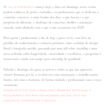
O
começa hoje e dura até domingo: neste evento
THE W EXPERIENCE
ANUNCIE CONNOSCO
podem conhecer de perto o trabalho e os profissionais que se dedicam a
construir, convosco, o mais bonito dos dias, o que fazem e o que
propõem de diferente, e desfrutar de concertos, desfiles e animação
variada, tudo alinhado com o que é um casamento em 2020!
Para quem é profissional, o dia de hoje é para vocês, com foco na
partilha de conhecimento e contacto próximo: entre
de design
workshops
floral e fotografia mobile, passando por uma
sobre
e uma
talk
storytelling
mesa redonda sobre longevidade, criatividade e excelência, o programa é
transversal e ainda tem tempo para
de qualidade.
networking
Sábado e domingo são para os noivos e todos os que nos quiserem
visitar! Estamos por lá, a receber-vos com entusiasmo e trabalho muito
bonito, tal como o fazemos, de forma cuidada e profissional, com o vosso
casamento.
PASSEM PELO SITE PARA CONSULTAR O PROGRAMA DETALHADO E
ESCOLHEREM O QUE MAIS VOS INTERESSA, NO QUE TOCA AOS
CONCERTOS, EXPERIÊNCIAS E DESFILES.