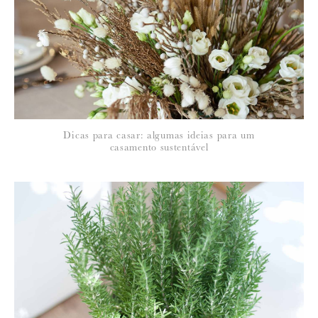
*
NOME
:
*
Dicas para casar: algumas ideias para um
EMAIL
:
casamento sustentável
Para saber como tratamos e protegemos os seus dados, leia a nossa
política de privacidade