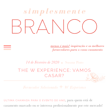
INICIO
•
14 de Fevereiro de 2020
Susana Pinto
THE W EXPERIENCE: VAMOS
BLOG
CASAR?
MELHOR INSPIRAÇÃO
ENTREVISTAS
+
Fornecedor Selecionado
W Experience
REAL WEDDINGS & EDITORIAIS
CASAVA-ME AQUI!
, para quem está de
ÚLTIMA CHAMADA PARA O EVENTO DO ANO
casamento marcado ou se interessa profissionalmente por este mercado!
FORNECEDORES RECOMENDADOS