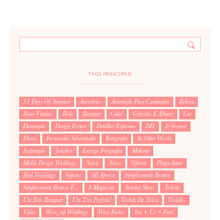
TAGS PRINCIPAIS
31 Days Of Summer
Acessórios
Animação Para Casamento
Beleza
Boas-Vindas!
Bolo
Bouquet
Cake!
Convites E Álbuns
Cor
Decoração
Design Events
Detalhes Especiais
DIY
E-Session
Flores
Fornecedor Selecionado
Fotografia
In Other Words
Inspiração
Jukebox
Lounge Fotografia
Makeup
Molde Design Weddings
Noiva
Noivo
Ofertas
Pinga Amor
Real Weddings
Sapatos
SB Aprova
Simplesmente Branco
Simplesmente Branco É...
S Magazine
Sunday Shoes
Toilette
Um Belo Bouquet
Um Trio Perfeito!
Vestido De Noiva
Vestidus
Video
Wise_up Weddings
Wow Factor
You + Us = Fun!