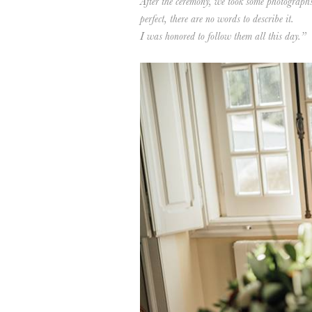
After the ceremony, we took some photographs
perfect, there are no words to describe it.
I was honored to follow them all this day.”