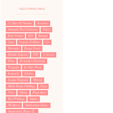
TAGS PRINCIPAIS
31 Days Of Summer
Acessórios
Animação Para Casamento
Beleza
Boas-Vindas!
Bolo
Bouquet
Cake!
Convites E Álbuns
Cor
Decoração
Design Events
Detalhes Especiais
DIY
E-Session
Flores
Fornecedor Selecionado
Fotografia
In Other Words
Inspiração
Jukebox
Lounge Fotografia
Makeup
Molde Design Weddings
Noiva
Noivo
Ofertas
Pinga Amor
Real Weddings
Sapatos
SB Aprova
Simplesmente Branco
Simplesmente Branco É...