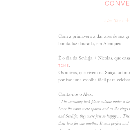
CONVE
Alex Tome
Com a primavera a dar ares de sua gr
bonita luz dourada, em Alenquer.
É o dia da Sevlitja + Nicolas, que c
.
TOME
Os noivos, que vivem na Suiça, adoram 
por isso uma escolha fácil para celebra
Conta-nos o Alex:
“The ceremony took place outside under a bea
Once the vows were spoken and as the rings 
and Sevlitja, they were just so happy… Their
their love for one another. It was perfect and