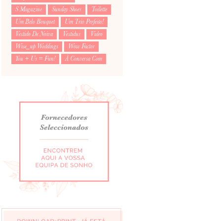
S Magazine
Sunday Shoes
Toilette
Um Belo Bouquet
Um Trio Perfeito!
Vestido De Noiva
Vestidus
Video
Wise_up Weddings
Wow Factor
You + Us = Fun!
À Conversa Com