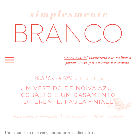
INICIO
•
20 de Março de 2020
Susana Pinto
UM VESTIDO DE NOIVA AZUL
BLOG
COBALTO E UM CASAMENTO
MELHOR INSPIRAÇÃO
DIFERENTE: PAULA + NIALL
ENTREVISTAS
+
+
REAL WEDDINGS & EDITORIAIS
Fornecedor Selecionado
Inspiração
Real Weddings
CASAVA-ME AQUI!
Um casamento diferente, um casamento alternativo.
FORNECEDORES RECOMENDADOS