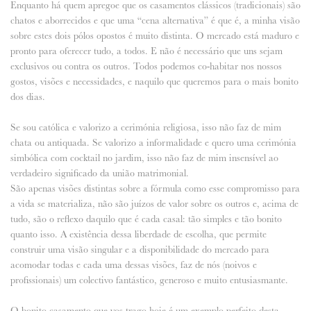
Enquanto há quem apregoe que os casamentos clássicos (tradicionais) são
chatos e aborrecidos e que uma “cena alternativa” é que é, a minha visão
ANUNCIE CONNOSCO
sobre estes dois pólos opostos é muito distinta. O mercado está maduro e
pronto para oferecer tudo, a todos. E não é necessário que uns sejam
exclusivos ou contra os outros. Todos podemos co-habitar nos nossos
gostos, visões e necessidades, e naquilo que queremos para o mais bonito
dos dias.
Se sou católica e valorizo a cerimónia religiosa, isso não faz de mim
chata ou antiquada. Se valorizo a informalidade e quero uma cerimónia
simbólica com cocktail no jardim, isso não faz de mim insensível ao
verdadeiro significado da união matrimonial.
São apenas visões distintas sobre a fórmula como esse compromisso para
a vida se materializa, não são juízos de valor sobre os outros e, acima de
tudo, são o reflexo daquilo que é cada casal: tão simples e tão bonito
quanto isso. A existência dessa liberdade de escolha, que permite
construir uma visão singular e a disponibilidade do mercado para
acomodar todas e cada uma dessas visões, faz de nós (noivos e
profissionais) um colectivo fantástico, generoso e muito entusiasmante.
O bonito casamento que vos trago hoje é um exemplo perfeito desta