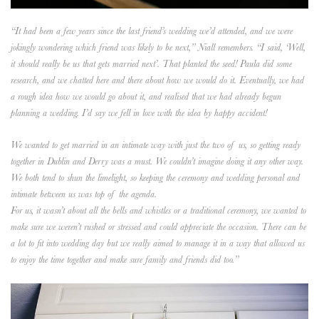
“It had been a few years since the last friend’s wedding we’d attended, and we were
jokingly wondering which friend was likely to be next,” Niall remembers. “I said, ‘Well,
it should really be us that gets married next’. That planted the seed! Paula did some
research, and we chatted here and there about how we would do it. Eventually, we had
a rough idea how we would go about it, and realised that we had already begun
planning a wedding. I’d say we fell in love with the idea by happy accident!
We wanted to get married in an intimate way with just the two of us, so getting ready
together in Dublin and Derry was a must. We couldn’t imagine doing it any other way.
We both tend to shun the limelight, so keeping the ceremony and wedding personal and
intimate between us was top of the agenda.
For us, it wasn’t about all the bells and whistles or a traditional ceremony, we wanted to
make sure we weren’t rushed or stressed and could appreciate the occasion. There can be
a lot to fit into wedding day but we really aimed to manage it in a way that allowed us
to enjoy the time together and make sure family and friends did too.”