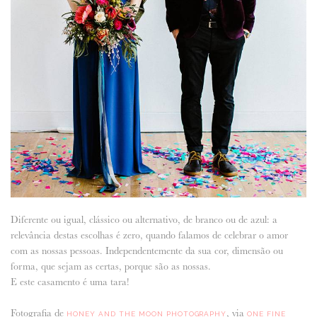
Diferente ou igual, clássico ou alternativo, de branco ou de azul: a
relevância destas escolhas é zero, quando falamos de celebrar o amor
com as nossas pessoas. Independentemente da sua cor, dimensão ou
forma, que sejam as certas, porque são as nossas.
E este casamento é uma tara!
Fotografia de
, via
HONEY AND THE MOON PHOTOGRAPHY
ONE FINE