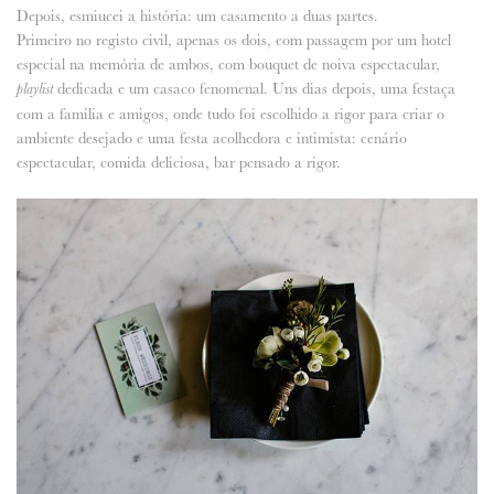
Depois, esmiucei a história: um casamento a duas partes.
Primeiro no registo civil, apenas os dois, com passagem por um hotel
especial na memória de ambos, com bouquet de noiva espectacular,
dedicada e um casaco fenomenal. Uns dias depois, uma festaça
playlist
com a família e amigos, onde tudo foi escolhido a rigor para criar o
ambiente desejado e uma festa acolhedora e intimista: cenário
espectacular, comida deliciosa, bar pensado a rigor.