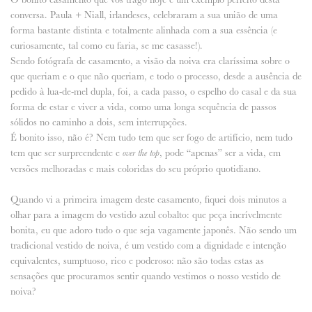
conversa. Paula + Niall, irlandeses, celebraram a sua união de uma
forma bastante distinta e totalmente alinhada com a sua essência (e
curiosamente, tal como eu faria, se me casasse!).
Sendo fotógrafa de casamento, a visão da noiva era claríssima sobre o
que queriam e o que não queriam, e todo o processo, desde a ausência de
pedido à lua-de-mel dupla, foi, a cada passo, o espelho do casal e da sua
forma de estar e viver a vida, como uma longa sequência de passos
sólidos no caminho a dois, sem interrupções.
É bonito isso, não é? Nem tudo tem que ser fogo de artifício, nem tudo
tem que ser surpreendente e
, pode “apenas” ser a vida, em
over the top
versões melhoradas e mais coloridas do seu próprio quotidiano.
Quando vi a primeira imagem deste casamento, fiquei dois minutos a
olhar para a imagem do vestido azul cobalto: que peça incrívelmente
bonita, eu que adoro tudo o que seja vagamente japonês. Não sendo um
tradicional vestido de noiva, é um vestido com a dignidade e intenção
equivalentes, sumptuoso, rico e poderoso: não são todas estas as
sensações que procuramos sentir quando vestimos o nosso vestido de
noiva?