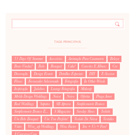
TAGS PRINCIPAIS
31 Days Of Summer
Acessórios
Animação Para Casamento
Beleza
Boas-Vindas!
Bolo
Bouquet
Cake!
Convites E Álbuns
Cor
Decoração
Design Events
Detalhes Especiais
DIY
E-Session
Flores
Fornecedor Selecionado
Fotografia
In Other Words
Inspiração
Jukebox
Lounge Fotografia
Makeup
Molde Design Weddings
Noiva
Noivo
Ofertas
Pinga Amor
Real Weddings
Sapatos
SB Aprova
Simplesmente Branco
Simplesmente Branco É...
S Magazine
Sunday Shoes
Toilette
Um Belo Bouquet
Um Trio Perfeito!
Vestido De Noiva
Vestidus
Video
Wise_up Weddings
Wow Factor
You + Us = Fun!
À Conversa Com