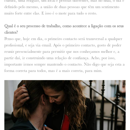
cultura, uma religião, um local e pessoas diferentes, mas no final, o dia é
definido pelo mesmo, a união de duas pessoas que têm um sentimento
muito forte entre elas. E isso é o mote para tudo o resto.
Qual é o seu processo de trabalho, como acontece a ligação com os seus
clientes?
Penso que, hoje em dia, o primeiro contacto será transversal a qualquer
profissional, e seja via email. Após o primeiro contacto, gosto de poder
reunir presencialmente para permitir que nos conheçamos melhor e, a
partir daí, ir construindo uma relação de confiança. Acho, por isso,
importante irmos sempre mantendo o contacto. Não digo que seja esta a
forma correta para todos, mas é a mais correta, para mim.