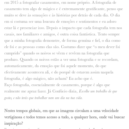
em 2015 a fotografar casamentos, em nome próprio. A fotografia de
casamento tem algo de mágico e é extremamente gratificante, penso que
muito se deve às sensações e às histórias por detrás de cada dia. O dia
em si costuma ser uma loucura de emoções e sentimentos e eu adoro
estar lá e presenciar isso. Depois o impacto que cada fotografia tem nos
casais, nos familiares e amigos, é outra coisa fantástica. Tento sempre
que a minha fotografia demonstre, de forma genuína e fiel, o dia como
ele foi e as pessoas como elas são. Costumo dizer que “o meu dever foi
cumprido” quando os noivos se vêem e revêem na fotografia que
produzo. Quando os noivos estão a ver uma fotografia e se recordam,
automaticamente, da emoção que foi aquele momento, do que
efectivamente aconteceu ali, e do porquê de estarem assim naquela
fotografia, é algo mágico, não acham? Eu acho que é.
Faço fotografia, essencialmente de casamento, porque é algo que
realmente me apraz fazer. Já Confúcio dizia,
Escolhe um trabalho de que
gostes, e não terás que trabalhar nem um dia na tua vida.
Nestes tempos globais, em que as imagens circulam a uma velocidade
vertiginosa e todos temos acesso a tudo, a qualquer hora, onde vai buscar
inspiração?