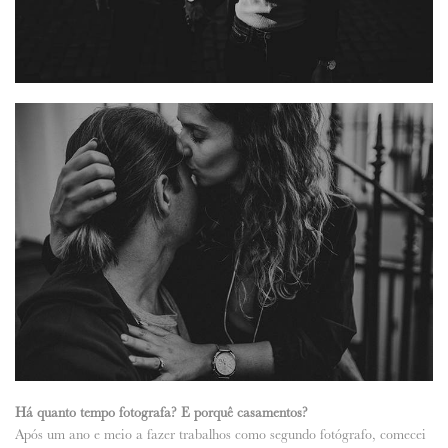
Há quanto tempo fotografa? E porquê casamentos?
Após um ano e meio a fazer trabalhos como segundo fotógrafo, comecei