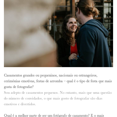
Casamentos grandes ou pequeninos, nacionais ou estrangeiros,
cerimónias emotivas, festas de arromba – qual é o tipo de festa que mais
gosta de fotografar?
Sou adepto de casamentos pequenos. No entanto, mais que uma questão
do número de convidados, o que mais gosto de fotografar são dias
emotivos e divertidos.
Qual é a melhor parte de ser um fotógrafo de casamento? E o mais