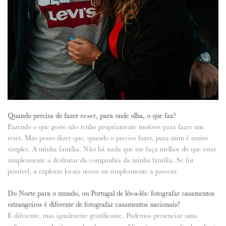
Quando precisa de fazer
reset
, para onde olha, o que faz?
Fazendo o que gosto não tenho propriamente motivos para fazer um
reset. Mas posso dizer que, quando o preciso fazer, para mim é muito
simples. A minha família. Não há nada que me faça melhor do que estar
simplesmente a desfrutar da companhia da minha família. Se for
possível, a explorar locais novos ou simplesmente a passear.
Do Norte para o mundo, ou Portugal de lés-a-lés: fotografar casamentos
estrangeiros é diferente de fotografar casamentos nacionais?
É diferente, mas igualmente gratificante. Podemos presenciar uma