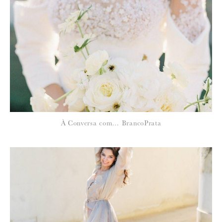
*
NOME
:
*
À Conversa com… BrancoPrata
EMAIL
:
Para saber como tratamos e protegemos os seus dados, leia a nossa
política de privacidade