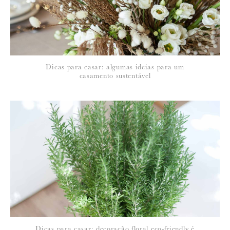
*
NOME
:
*
Dicas para casar: algumas ideias para um
EMAIL
:
casamento sustentável
Para saber como tratamos e protegemos os seus dados, leia a nossa
política de privacidade
Dicas para casar: decoração floral eco-friendly é