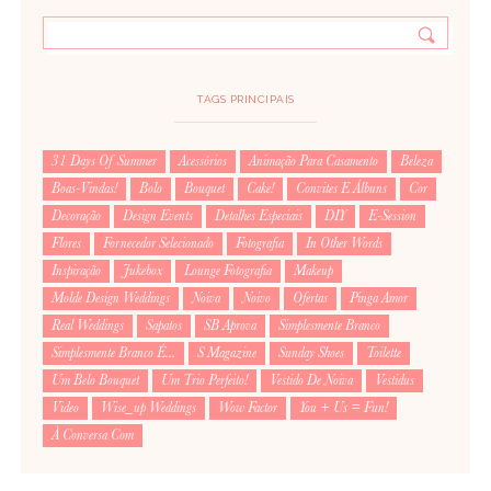
TAGS PRINCIPAIS
31 Days Of Summer
Acessórios
Animação Para Casamento
Beleza
Boas-Vindas!
Bolo
Bouquet
Cake!
Convites E Álbuns
Cor
Decoração
Design Events
Detalhes Especiais
DIY
E-Session
Flores
Fornecedor Selecionado
Fotografia
In Other Words
Inspiração
Jukebox
Lounge Fotografia
Makeup
Molde Design Weddings
Noiva
Noivo
Ofertas
Pinga Amor
Real Weddings
Sapatos
SB Aprova
Simplesmente Branco
Simplesmente Branco É...
S Magazine
Sunday Shoes
Toilette
Um Belo Bouquet
Um Trio Perfeito!
Vestido De Noiva
Vestidus
Video
Wise_up Weddings
Wow Factor
You + Us = Fun!
À Conversa Com