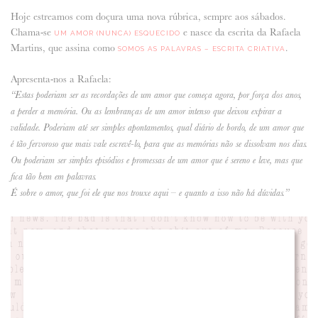
Hoje estreamos com doçura uma nova rúbrica, sempre aos sábados.
ANUNCIE CONNOSCO
Chama-se
e nasce da escrita da Rafaela
UM AMOR (NUNCA) ESQUECIDO
Martins, que assina como
.
SOMOS AS PALAVRAS – ESCRITA CRIATIVA
Apresenta-nos a Rafaela:
“Estas poderiam ser as recordações de um amor que começa agora, por força dos anos,
a perder a memória. Ou as lembranças de um amor intenso que deixou expirar a
validade. Poderiam até ser simples apontamentos, qual diário de bordo, de um amor que
é tão fervoroso que mais vale escrevê-lo, para que as memórias não se dissolvam nos dias.
Ou poderiam ser simples episódios e promessas de um amor que é sereno e leve, mas que
fica tão bem em palavras.
É sobre o amor, que foi ele que nos trouxe aqui – e quanto a isso não há dúvidas.”