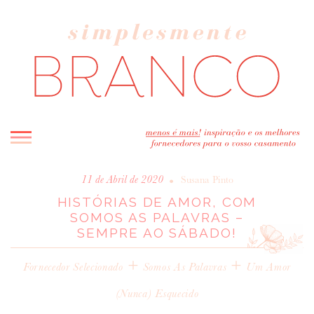
INICIO
•
11 de Abril de 2020
Susana Pinto
HISTÓRIAS DE AMOR, COM
BLOG
SOMOS AS PALAVRAS –
MELHOR INSPIRAÇÃO
SEMPRE AO SÁBADO!
ENTREVISTAS
+
+
REAL WEDDINGS & EDITORIAIS
Fornecedor Selecionado
Somos As Palavras
Um Amor
CASAVA-ME AQUI!
(nunca) Esquecido
FORNECEDORES RECOMENDADOS