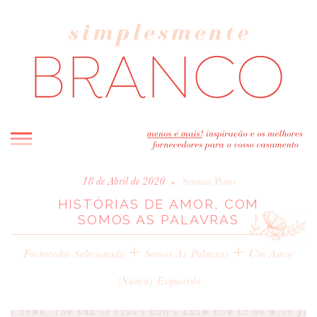
INICIO
•
18 de Abril de 2020
Susana Pinto
HISTÓRIAS DE AMOR, COM
BLOG
SOMOS AS PALAVRAS
MELHOR INSPIRAÇÃO
+
ENTREVISTAS
+
Fornecedor Selecionado
Somos As Palavras
Um Amor
REAL WEDDINGS & EDITORIAIS
(nunca) Esquecido
CASAVA-ME AQUI!
FORNECEDORES RECOMENDADOS