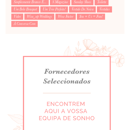
Simplesmente Branco É...
S Magazine
Sunday Shoes
Toilette
Um Belo Bouquet
Um Trio Perfeito!
Vestido De Noiva
Vestidus
Video
Wise_up Weddings
Wow Factor
You + Us = Fun!
À Conversa Com