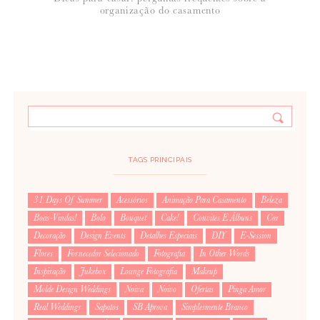
organização do casamento
TAGS PRINCIPAIS
31 Days Of Summer
Acessórios
Animação Para Casamento
Beleza
Boas-Vindas!
Bolo
Bouquet
Cake!
Convites E Álbuns
Cor
Decoração
Design Events
Detalhes Especiais
DIY
E-Session
Flores
Fornecedor Selecionado
Fotografia
In Other Words
Inspiração
Jukebox
Lounge Fotografia
Makeup
Molde Design Weddings
Noiva
Noivo
Ofertas
Pinga Amor
Real Weddings
Sapatos
SB Aprova
Simplesmente Branco