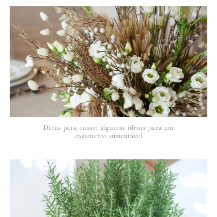
*
NOME
:
*
Dicas para casar: algumas ideias para um
EMAIL
:
casamento sustentável
Para saber como tratamos e protegemos os seus dados, leia a nossa
política de privacidade