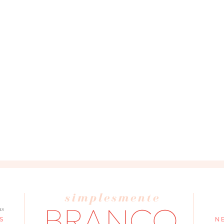
as
S
N