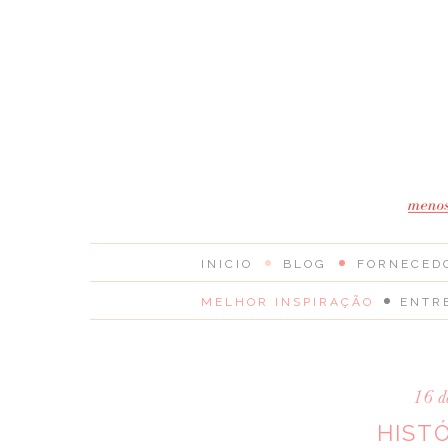
INICIO
BLOG
FORNECED
MELHOR INSPIRAÇÃO
ENTR
16 d
HIST