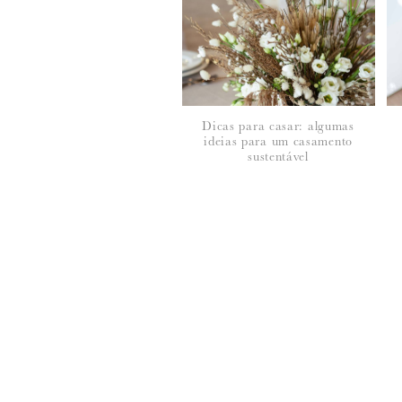
Dicas para casar: algumas
ideias para um casamento
*
NOME
:
sustentável
*
EMAIL
:
Para saber como tratamos e protegemos os 