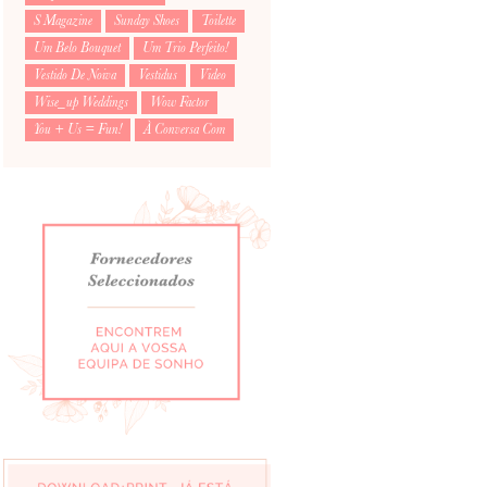
S Magazine
Sunday Shoes
Toilette
Um Belo Bouquet
Um Trio Perfeito!
Vestido De Noiva
Vestidus
Video
Wise_up Weddings
Wow Factor
You + Us = Fun!
À Conversa Com