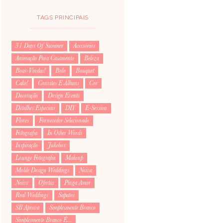
TAGS PRINCIPAIS
31 Days Of Summer
Acessórios
Animação Para Casamento
Beleza
Boas-Vindas!
Bolo
Bouquet
Cake!
Convites E Álbuns
Cor
Decoração
Design Events
Detalhes Especiais
DIY
E-Session
Flores
Fornecedor Selecionado
Fotografia
In Other Words
Inspiração
Jukebox
Lounge Fotografia
Makeup
Molde Design Weddings
Noiva
Noivo
Ofertas
Pinga Amor
Real Weddings
Sapatos
SB Aprova
Simplesmente Branco
Simplesmente Branco É...