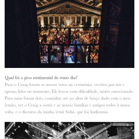
Qual foi o pico sentimental do vosso dia?
Para o Craig foram os nossos votos na cerimónia, escritos por nós e
apenas lidos no momento. Ele leu-os com dificuldade, muito emocionado.
Para mim foram dois, caminhar até ao altar de braço dado com o meu
irmão, ver o Craig a sorrir e as nossas famílias e amigos todos à nossa
volta, e o discurso da minha irmã Sofia, que foi lindíssimo.