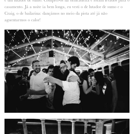
casamento. Já a noite ia bem longa, eu vesti o de lutador de sumo e o
Craig, o de bailarina: dançámos no meio da pista até já não
aguentarmos o calor!