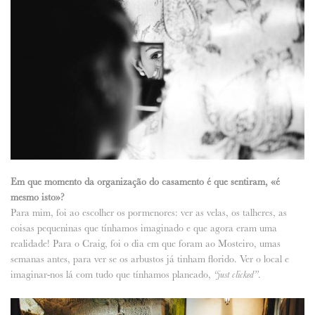
Em que momento da organização do casamento é que sentiram, «é
mesmo isto»?
Para mim, foi ao escolher os pormenores: ver as velas, os talheres, as
coisas pequeninas que tínhamos imaginado e que agora eram uma
realidade! Para o Craig, foi o dia em que foram ao Mosteiro, umas
semanas antes, para ver se os arbustos já tinham florido. Ver o local e
imaginar-nos lá com tudo que tínhamos planeado,
.
“just clicked”