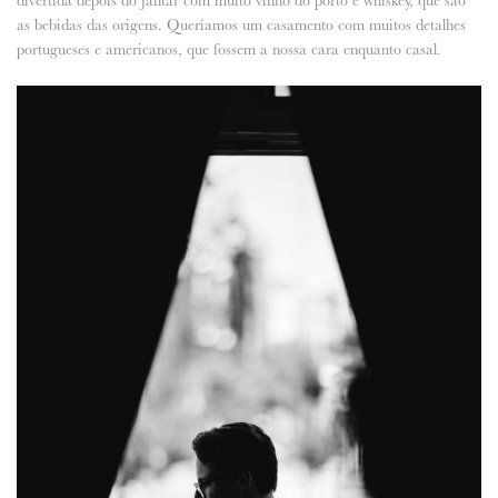
divertida depois do jantar com muito vinho do porto e whiskey, que são
as bebidas das origens. Queríamos um casamento com muitos detalhes
portugueses e americanos, que fossem a nossa cara enquanto casal.