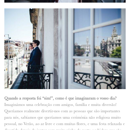
Quando a resposta foi “sim!”, como é que imaginaram o vosso dia?
Imaginámos uma celebração com amigos, família e muita diversão!
Queríamos realmente divertir-nos com as pessoas que são importantes
para nós, sabíamos que queríamos uma cerimónia não religiosa muito
pessoal, no Verão, ao ar livre e com muitas flores, e uma festa relaxada e