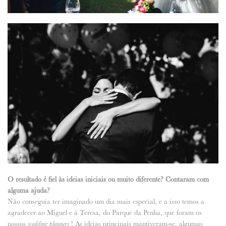
O resultado é fiel às ideias iniciais ou muito diferente? Contaram com
alguma ajuda?
Não conseguia ter imaginado um dia mais especial, e a isso temos a
agradecer ao Miguel e à Teresa, do Parque da Penha, que foram os
nossos
! As ideias principais mantiveram-se, algumas
wedding planners