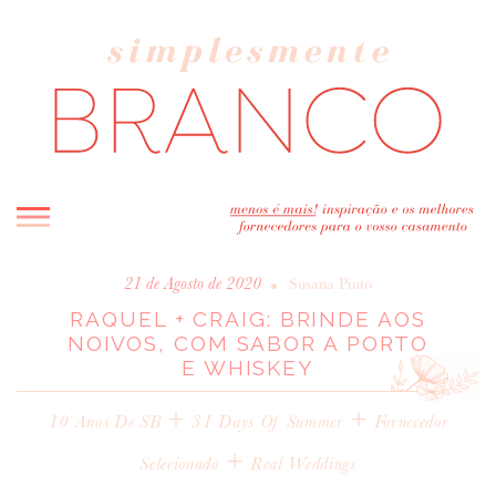
INICIO
•
21 de Agosto de 2020
Susana Pinto
RAQUEL + CRAIG: BRINDE AOS
BLOG
NOIVOS, COM SABOR A PORTO
MELHOR INSPIRAÇÃO
E WHISKEY
ENTREVISTAS
+
+
REAL WEDDINGS & EDITORIAIS
10 Anos De SB
31 Days Of Summer
Fornecedor
CASAVA-ME AQUI!
+
Selecionado
Real Weddings
FORNECEDORES RECOMENDADOS