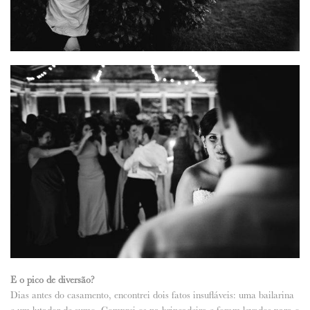
E o pico de diversão?
Dias antes do casamento, encontrei dois fatos insufláveis: uma bailarina
e um lutador de sumo. Comprei-os na brincadeira e foram levados para o