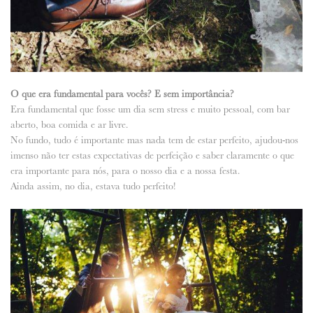
O que era fundamental para vocês? E sem importância?
Era fundamental que fosse um dia sem stress e muito pessoal, com bar
aberto, boa comida e ar livre.
No fundo, tudo é importante mas nada tem de estar perfeito, ajudou-nos
imenso não ter estas expectativas de perfeição e saber claramente o que
era importante para nós, para o nosso dia e a nossa festa.
Ainda assim, no dia, estava tudo perfeito!