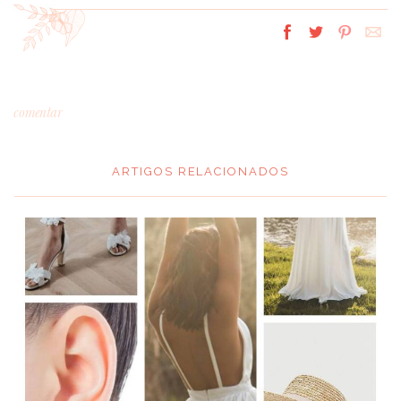
comentar
ARTIGOS RELACIONADOS
*
MENSAGEM
:
*
NOME
: