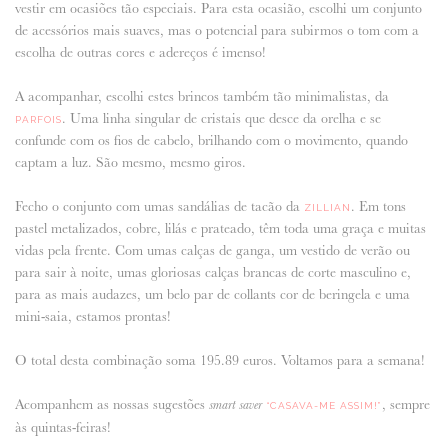
vestir em ocasiões tão especiais. Para esta ocasião, escolhi um conjunto
de acessórios mais suaves, mas o potencial para subirmos o tom com a
escolha de outras cores e adereços é imenso!
A acompanhar, escolhi estes brincos também tão minimalistas, da
. Uma linha singular de cristais que desce da orelha e se
PARFOIS
confunde com os fios de cabelo, brilhando com o movimento, quando
captam a luz. São mesmo, mesmo giros.
Fecho o conjunto com umas sandálias de tacão da
. Em tons
ZILLIAN
pastel metalizados, cobre, lilás e prateado, têm toda uma graça e muitas
vidas pela frente. Com umas calças de ganga, um vestido de verão ou
para sair à noite, umas gloriosas calças brancas de corte masculino e,
para as mais audazes, um belo par de collants cor de beringela e uma
mini-saia, estamos prontas!
O total desta combinação soma 195.89 euros. Voltamos para a semana!
Acompanhem as nossas sugestões
, sempre
smart saver
“CASAVA-ME ASSIM!”
às quintas-feiras!