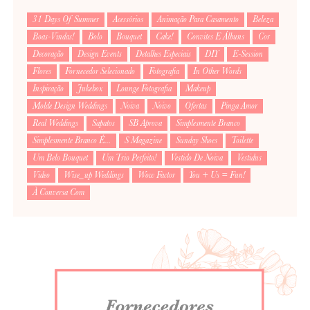
31 Days Of Summer
Acessórios
Animação Para Casamento
Beleza
Boas-Vindas!
Bolo
Bouquet
Cake!
Convites E Álbuns
Cor
Decoração
Design Events
Detalhes Especiais
DIY
E-Session
Flores
Fornecedor Selecionado
Fotografia
In Other Words
Inspiração
Jukebox
Lounge Fotografia
Makeup
Molde Design Weddings
Noiva
Noivo
Ofertas
Pinga Amor
Real Weddings
Sapatos
SB Aprova
Simplesmente Branco
Simplesmente Branco É...
S Magazine
Sunday Shoes
Toilette
Um Belo Bouquet
Um Trio Perfeito!
Vestido De Noiva
Vestidus
Video
Wise_up Weddings
Wow Factor
You + Us = Fun!
À Conversa Com