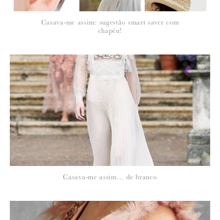
*
Casava-me assim: sugestão smart saver com
EMAIL
:
chapéu!
Para saber como tratamos e protegemos os seus dados, leia a nossa
política de privacidade
Casava-me assim… de branco