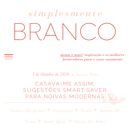
INICIO
•
1 de Outubro de 2020
Susana Pinto
CASAVA-ME ASSIM:
BLOG
SUGESTÕES SMART SAVER
MELHOR INSPIRAÇÃO
PARA NOIVAS MODERNAS
ENTREVISTAS
+
+
+
REAL WEDDINGS & EDITORIAIS
Casava-Me Assim!
Inspiração
Noiva
Sapatos De
CASAVA-ME AQUI!
+
+
Noiva
Smart Saver
Vestido De Noiva
FORNECEDORES RECOMENDADOS