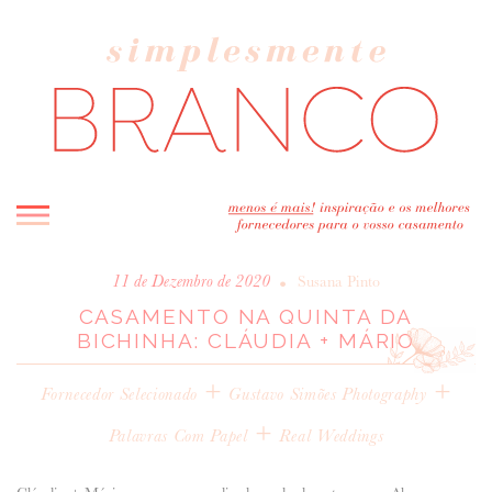
INICIO
•
11 de Dezembro de 2020
Susana Pinto
CASAMENTO NA QUINTA DA
BLOG
BICHINHA: CLÁUDIA + MÁRIO
MELHOR INSPIRAÇÃO
ENTREVISTAS
+
+
Fornecedor Selecionado
Gustavo Simões Photography
REAL WEDDINGS & EDITORIAIS
+
Palavras Com Papel
Real Weddings
CASAVA-ME AQUI!
FORNECEDORES RECOMENDADOS