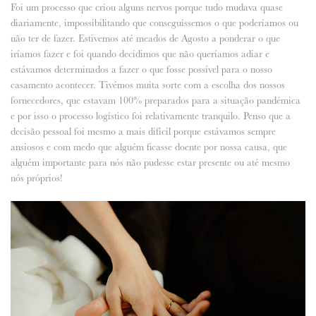
Foi um processo que criou alguns nervos porque tudo mudava quase
diariamente, impossibilitando que conseguíssemos o que poderíamos ou
não ter de fazer. Estivemos até meados de Agosto a ponderar o que
iríamos fazer e foi quando decidimos que não queríamos adiar e
estávamos determinados a fazer o que fosse possível para o nosso
casamento acontecer. Tivémos muita sorte com a escolha dos nossos
fornecedores, que estavam 100% preparados para a situação pandémica
e por isso o processo logístico foi relativamente tranquilo. Penso que a
decisão pessoal foi mesmo a mais difícil porque estávamos sempre
ansiosos e com medo que alguém ficasse doente por nossa causa, que
alguém importante para nós não pudesse estar presente ou até mesmo
nós próprios!