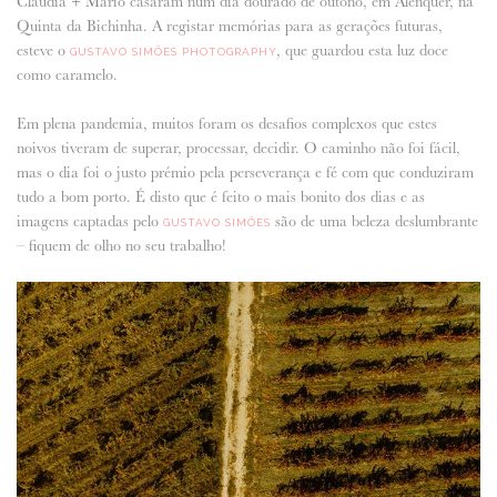
Cláudia + Mário casaram num dia dourado de outono, em Alenquer, na
Quinta da Bichinha. A registar memórias para as gerações futuras,
ANUNCIE CONNOSCO
esteve o
, que guardou esta luz doce
GUSTAVO SIMÕES PHOTOGRAPHY
como caramelo.
Em plena pandemia, muitos foram os desafios complexos que estes
noivos tiveram de superar, processar, decidir. O caminho não foi fácil,
mas o dia foi o justo prémio pela perseverança e fé com que conduziram
tudo a bom porto. É disto que é feito o mais bonito dos dias e as
imagens captadas pelo
são de uma beleza deslumbrante
GUSTAVO SIMÕES
– fiquem de olho no seu trabalho!