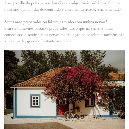
fosse partilhado pelas nossas famílias e amigos mais próximos. Sempre
quisemos que um dia descontraído e cheio de felicidade, acima de tudo!
Sentiam-se preparados ou foi um caminho com muitos nervos?
Sim sentíamo-nos bastante preparados, claro que na semana antes
começámos a sentir alguns nervos e a situação da pandemia também não
ajudou nada, gerando bastante ansiedade.