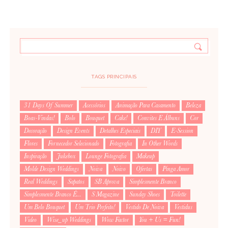
TAGS PRINCIPAIS
31 Days Of Summer
Acessórios
Animação Para Casamento
Beleza
Boas-Vindas!
Bolo
Bouquet
Cake!
Convites E Álbuns
Cor
Decoração
Design Events
Detalhes Especiais
DIY
E-Session
Flores
Fornecedor Selecionado
Fotografia
In Other Words
Inspiração
Jukebox
Lounge Fotografia
Makeup
Molde Design Weddings
Noiva
Noivo
Ofertas
Pinga Amor
Real Weddings
Sapatos
SB Aprova
Simplesmente Branco
Simplesmente Branco É...
S Magazine
Sunday Shoes
Toilette
Um Belo Bouquet
Um Trio Perfeito!
Vestido De Noiva
Vestidus
Video
Wise_up Weddings
Wow Factor
You + Us = Fun!