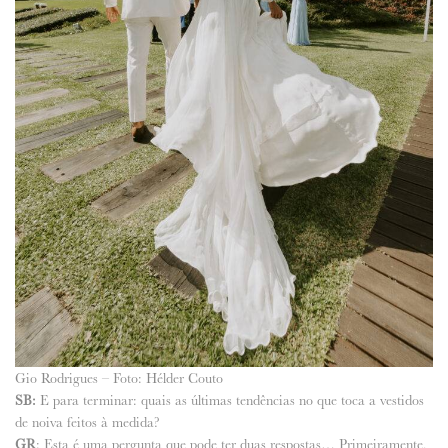
Gio Rodrigues – Foto: Hélder Couto
SB:
E para terminar: quais as últimas tendências no que toca a vestidos
de noiva feitos à medida?
GR
: Esta é uma pergunta que pode ter duas respostas… Primeiramente,