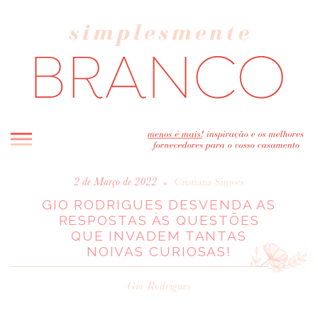
INICIO
•
2 de Março de 2022
Cristiana Simoes
GIO RODRIGUES DESVENDA AS
BLOG
RESPOSTAS ÀS QUESTÕES
MELHOR INSPIRAÇÃO
QUE INVADEM TANTAS
ENTREVISTAS
NOIVAS CURIOSAS!
REAL WEDDINGS & EDITORIAIS
Gio Rodrigues
CASAVA-ME AQUI!
FORNECEDORES RECOMENDADOS