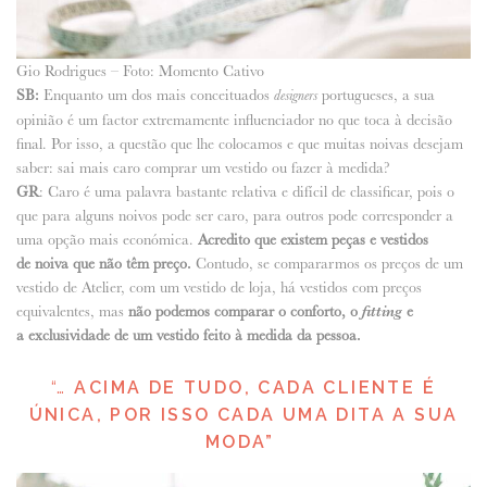
Gio Rodrigues – Foto: Momento Cativo
SB:
Enquanto um dos mais conceituados
portugueses, a sua
designers
opinião é um factor extremamente influenciador no que toca à decisão
final. Por isso, a questão que lhe colocamos e que muitas noivas desejam
saber: sai mais caro comprar um vestido ou fazer à medida?
GR
: Caro é uma palavra bastante relativa e difícil de classificar, pois o
que para alguns noivos pode ser caro, para outros pode corresponder a
uma opção mais económica.
Acredito que existem peças e vestidos
de noiva que não têm preço.
Contudo, se compararmos os preços de um
vestido de Atelier, com um vestido de loja, há vestidos com preços
equivalentes, mas
não podemos comparar o conforto, o
fitting
e
a exclusividade de um vestido feito à medida da pessoa.
“…
A
CIMA DE TUDO,
CADA CLIENTE É
ÚNICA, POR ISSO CADA UMA DITA A SUA
MODA”