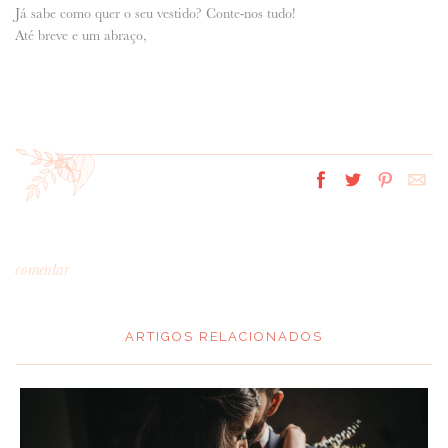
Já sabe como quer o seu vestido? Conte-nos tudo!
Até breve e um abraço,
comentar
ARTIGOS RELACIONADOS
*
MENSAGEM
: