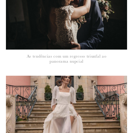
*
NOME
:
*
As tendências com um regresso triunfal ao
EMAIL
:
panorama nupcial
Para saber como tratamos e protegemos os seus dados, leia a nossa
política de privacidade