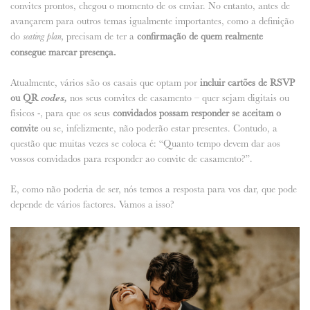
convites prontos, chegou o momento de os enviar. No entanto, antes de
avançarem para outros temas igualmente importantes, como a definição
ANUNCIE CONNOSCO
do
precisam de ter a
confirmação de quem realmente
seating plan,
consegue marcar presença.
Atualmente, vários são os casais que optam por
incluir cartões de RSVP
ou QR
codes,
nos seus convites de casamento – quer sejam digitais ou
físicos -, para que os seus
convidados possam responder se aceitam o
convite
ou se, infelizmente, não poderão estar presentes. Contudo, a
questão que muitas vezes se coloca é: “Quanto tempo devem dar aos
vossos convidados para responder ao convite de casamento?”.
E, como não poderia de ser, nós temos a resposta para vos dar, que pode
depende de vários factores. Vamos a isso?