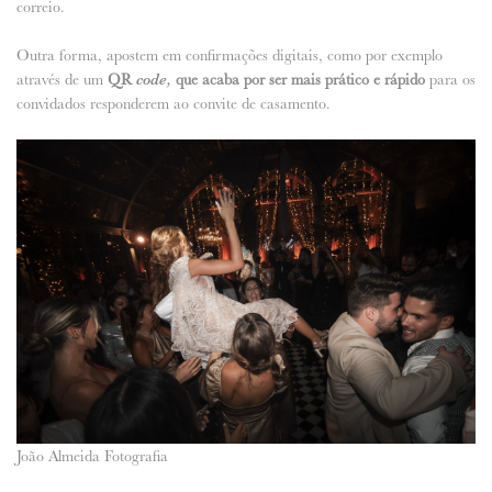
correio.
Outra forma, apostem em confirmações digitais, como por exemplo
através de um
QR
code,
que acaba por ser mais prático e rápido
para os
convidados responderem ao convite de casamento.
João Almeida Fotografia