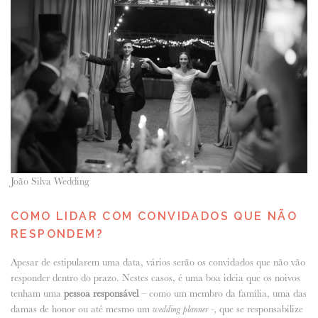
João Silva Wedding
COMO LIDAR COM CONVIDADOS QUE NÃO
RESPONDEM?
Apesar de estipularem uma data, vários serão os convidados que não vão
responder dentro do prazo. Nestes casos, é uma boa ideia que os noivos
tenham uma
pessoa responsável
– como um membro da família, uma das
damas de honor ou até mesmo um
que se responsabilize
wedding planner -,