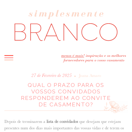
INICIO
•
27 de Fevereiro de 2025
Joana Amaro
QUAL O PRAZO PARA OS
BLOG
VOSSOS CONVIDADOS
MELHOR INSPIRAÇÃO
RESPONDEREM AO CONVITE
ENTREVISTAS
DE CASAMENTO?
REAL WEDDINGS & EDITORIAIS
CASAVA-ME AQUI!
Depois de terminarem a
lista de convidados
que desejam que estejam
presentes num dos dias mais importantes das vossas vidas e de terem os
FORNECEDORES RECOMENDADOS