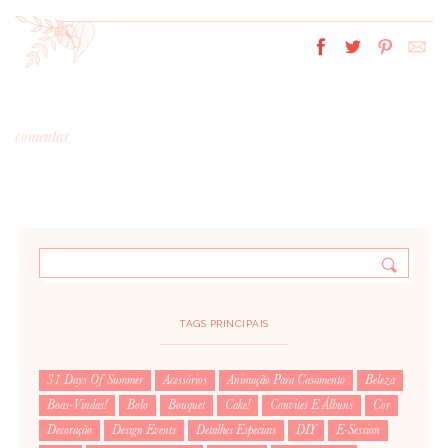
comentar
*
MENSAGEM
:
TAGS PRINCIPAIS
31 Days Of Summer
Acessórios
Animação Para Casamento
Beleza
Boas-Vindas!
Bolo
Bouquet
Cake!
Convites E Álbuns
Cor
*
NOME
:
Decoração
Design Events
Detalhes Especiais
DIY
E-Session