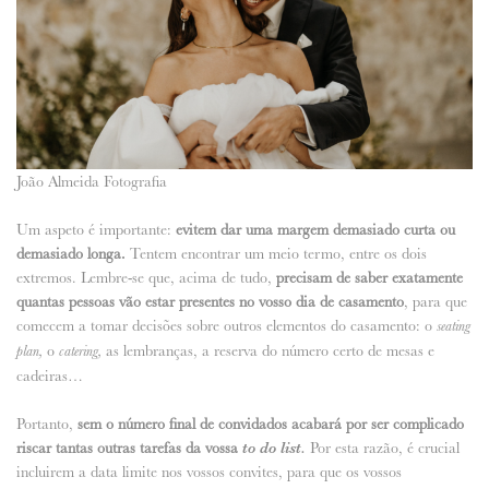
João Almeida Fotografia
Um aspeto é importante:
evitem dar uma margem demasiado curta ou
demasiado longa.
Tentem encontrar um meio termo, entre os dois
extremos. Lembre-se que, acima de tudo,
precisam de saber exatamente
quantas pessoas vão estar presentes no vosso dia de casamento
, para que
comecem a tomar decisões sobre outros elementos do casamento: o
seating
o
as lembranças, a reserva do número certo de mesas e
plan,
catering,
cadeiras…
Portanto,
sem o número final de convidados acabará por ser complicado
riscar tantas outras tarefas da vossa
to do list.
Por esta razão, é crucial
incluirem a data limite nos vossos convites, para que os vossos