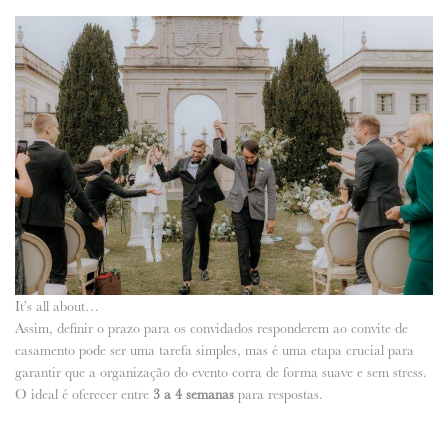
It’s all about…
Assim, definir o prazo para os convidados responderem ao convite de
casamento pode ser uma tarefa
simples, mas é uma etapa crucial para
garantir que a organização do evento corra de forma suave e sem stress.
O ideal é oferecer entre
3 a 4 semanas
para respostas.