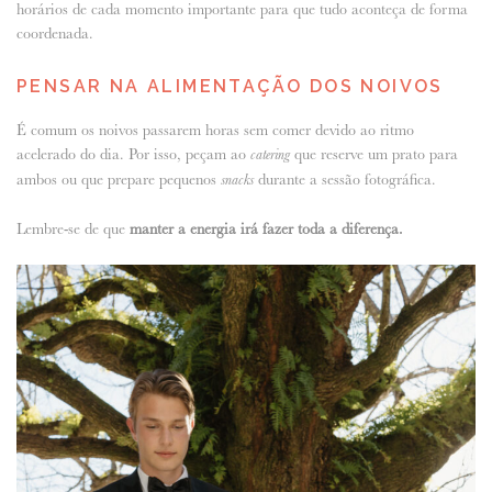
horários de cada momento importante para que tudo aconteça de forma
coordenada.
PENSAR NA ALIMENTAÇÃO DOS NOIVOS
É comum os noivos passarem horas sem comer devido ao ritmo
acelerado do dia. Por isso, peçam ao
que reserve um prato para
catering
ambos ou que prepare pequenos
durante a sessão fotográfica.
snacks
Lembre-se de que
manter a energia irá fazer toda a diferença.