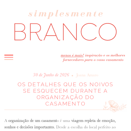
INICIO
•
30 de Junho de 2026
Joana Amaro
OS DETALHES QUE OS NOIVOS
BLOG
SE ESQUECEM DURANTE A
MELHOR INSPIRAÇÃO
ORGANIZAÇÃO DO
ENTREVISTAS
CASAMENTO
REAL WEDDINGS & EDITORIAIS
CASAVA-ME AQUI!
A
organização de um casament
o é uma
viagem repleta de emoção,
sonhos e decisões importantes.
Desde a escolha do local perfeito ao
FORNECEDORES RECOMENDADOS