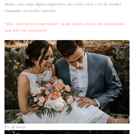
Assim, caso surja algum imprevisto, não serão vocês a ter de atender
chamadas ou resolver questões.
“NÃO, NÃO ESTÁS CONVIDADO”: SAIBA COMO LIDAR COM AS PESSOAS
QUE NÃO VAI CONVIDAR!
It’s all about