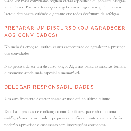
Cada vez mais convidados seguem dietas específicas ou possuem alergias
alimentares. Por isso, ter opções vegetarianas,
, sem glúten ou sem
vegan
lactose demonstra cuidado e garante que todos desfrutam da refeição.
PREPARAR UM DISCURSO (OU AGRADECER
AOS CONVIDADOS)
No meio da emoção, muitos casais esquecem-se de agradecer a presença
dos convidados.
Não precisa de ser um discurso longo. Algumas palavras sinceras tornam
o momento ainda mais especial e memorável.
DELEGAR RESPONSABILIDADES
Um erro frequente é querer controlar tudo até ao último minuto.
Escolham pessoas de confiança como familiares, padrinhos ou uma
, para resolver pequenas questões durante o evento. Assim
wedding planner
poderão aproveitar o casamento sem interrupções constantes.