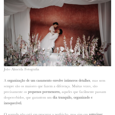
João Almeida Fotografia
A
organização de um casamento envolve inúmeros detalhes
, mas nem
sempre são os maiores que fazem a diferença. Muitas vezes, são
precisamente os
pequenos pormenores,
aqueles que facilmente passam
despercebidos, que garantem um
dia tranquilo, organizado e
inesquecível.
O segredo não está em procurar a perfeição, mas sim em
antecipar