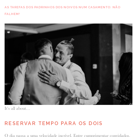
AS TAREFAS DOS PADRINHOS DOS NOIVOS NUM CASAMENTO: NÃO
FALHEM!
It’s all about…
RESERVAR TEMPO PARA OS DOIS
O dia passa a uma velocidade incrível. Entre cumprimentar convidados,