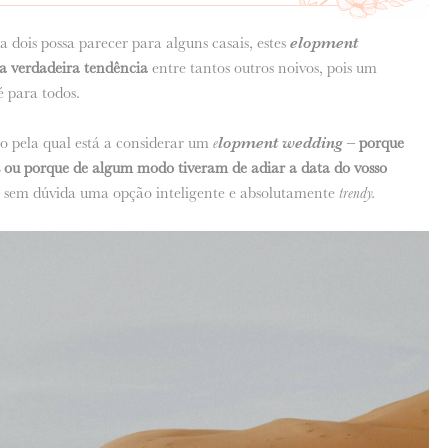
dois possa parecer para alguns casais, estes
elopment
a verdadeira tendência
entre tantos outros noivos, pois um
 para todos.
 pela qual está a considerar um
e
lopment wedding –
porque
s ou porque de algum modo tiveram de adiar a data do vosso
 é sem dúvida uma opção inteligente e absolutamente
trendy.