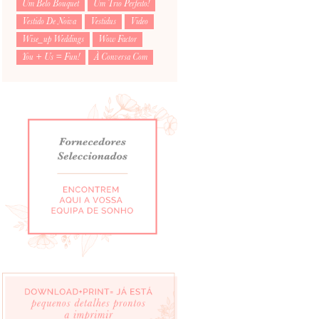
Um Belo Bouquet
Um Trio Perfeito!
Vestido De Noiva
Vestidus
Video
Wise_up Weddings
Wow Factor
You + Us = Fun!
À Conversa Com