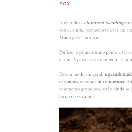
BOX:
Apesar de os
elopment weddings
se
existe, ainda, pormenores a ter em co
Muito pelo contrário!
Por isso, o primeiríssimo ponto a ter
gastar. A partir deste momento, será 
De um modo em geral,
a grande maior
cerimónia secreta e tão misteriosa.
Afi
casamento grandioso, serão ainda os 
torno do seu amor!