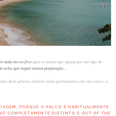
er mais
stress-free
para os noivos que optam por este tipo de
 se acha que requer menos preparação…
nto deste género, existem vários pormenores a ter em conta e a
VIAGEM, PORQUE O PALCO É HABITUALMENTE
INO COMPLETAMENTE DISTINTO E
OUT OF THE