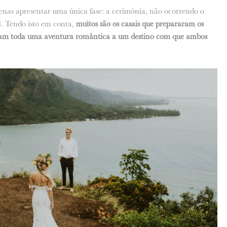
nas apresentar uma única fase: a cerimónia, não ocorrendo o
. Tendo isto em conta,
muitos são os casais que prepararam os
iciam toda uma aventura romântica a um destino com que ambos