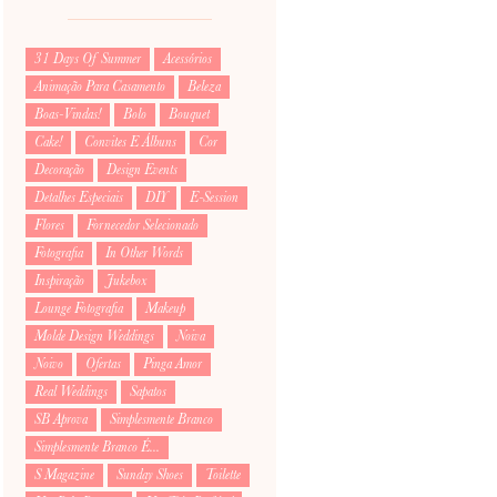
31 Days Of Summer
Acessórios
Animação Para Casamento
Beleza
Boas-Vindas!
Bolo
Bouquet
Cake!
Convites E Álbuns
Cor
Decoração
Design Events
Detalhes Especiais
DIY
E-Session
Flores
Fornecedor Selecionado
Fotografia
In Other Words
Inspiração
Jukebox
Lounge Fotografia
Makeup
Molde Design Weddings
Noiva
Noivo
Ofertas
Pinga Amor
Real Weddings
Sapatos
SB Aprova
Simplesmente Branco
Simplesmente Branco É...
S Magazine
Sunday Shoes
Toilette