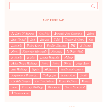
TAGS PRINCIPAIS
31 Days Of Summer
Acessórios
Animação Para Casamento
Beleza
Boas-Vindas!
Bolo
Bouquet
Cake!
Convites E Álbuns
Cor
Decoração
Design Events
Detalhes Especiais
DIY
E-Session
Flores
Fornecedor Selecionado
Fotografia
In Other Words
Inspiração
Jukebox
Lounge Fotografia
Makeup
Molde Design Weddings
Noiva
Noivo
Ofertas
Pinga Amor
Real Weddings
Sapatos
SB Aprova
Simplesmente Branco
Simplesmente Branco É...
S Magazine
Sunday Shoes
Toilette
Um Belo Bouquet
Um Trio Perfeito!
Vestido De Noiva
Vestidus
Video
Wise_up Weddings
Wow Factor
You + Us = Fun!
À Conversa Com