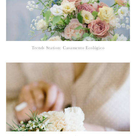
*
NOME
:
*
Trends Station: Casamento Ecológico
EMAIL
:
Para saber como tratamos e protegemos os seus dados, leia a nossa
política de privacidade