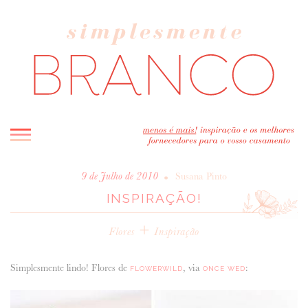
INICIO
•
9 de Julho de 2010
Susana Pinto
INSPIRAÇÃO!
BLOG
MELHOR INSPIRAÇÃO
+
Flores
Inspiração
ENTREVISTAS
REAL WEDDINGS & EDITORIAIS
Simplesmente lindo! Flores de
, via
:
FLOWERWILD
ONCE WED
CASAVA-ME AQUI!
FORNECEDORES RECOMENDADOS