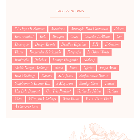
TAGS PRINCIPAIS
31 Days Of Summer
Acessórios
Animação Para Casamento
Beleza
Boas-Vindas!
Bolo
Bouquet
Cake!
Convites E Álbuns
Cor
Decoração
Design Events
Detalhes Especiais
DIY
E-Session
Flores
Fornecedor Selecionado
Fotografia
In Other Words
Inspiração
Jukebox
Lounge Fotografia
Makeup
Molde Design Weddings
Noiva
Noivo
Ofertas
Pinga Amor
Real Weddings
Sapatos
SB Aprova
Simplesmente Branco
Simplesmente Branco É...
S Magazine
Sunday Shoes
Toilette
Um Belo Bouquet
Um Trio Perfeito!
Vestido De Noiva
Vestidus
Video
Wise_up Weddings
Wow Factor
You + Us = Fun!
À Conversa Com