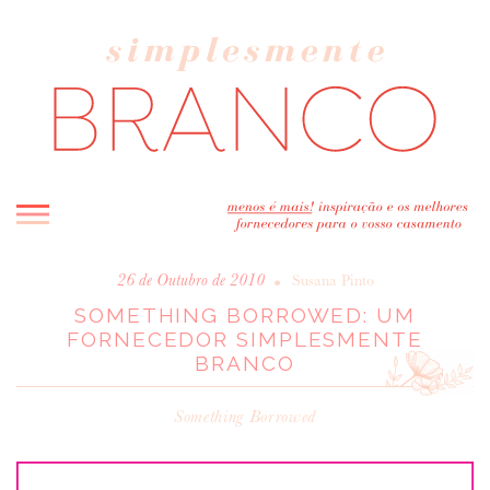
INICIO
•
26 de Outubro de 2010
Susana Pinto
SOMETHING BORROWED: UM
BLOG
FORNECEDOR SIMPLESMENTE
MELHOR INSPIRAÇÃO
BRANCO
ENTREVISTAS
REAL WEDDINGS & EDITORIAIS
Something Borrowed
CASAVA-ME AQUI!
FORNECEDORES RECOMENDADOS