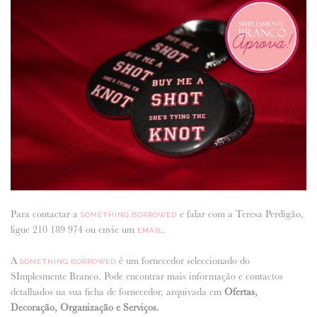
Para contactar a
e falar com a Teresa Perdigão,
SOMETHING BORROWED
ligue 210 189 974 ou envie um
.
EMAIL
A
é um fornecedor seleccionado do
SOMETHING BORROWED
SImplesmente Branco. Pode encontrar mais informação e contactos
detalhados na sua ficha de fornecedor, arquivada em
Ofertas,
Decoração, Organização e Serviços.