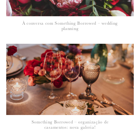
*
À conversa com Something Borrowed – wedding
EMAIL
:
planning
Para saber como tratamos e protegemos os seus dados, leia a nossa
política de privacidade
27 de Outubro de 2010
JOANAS
Thumbs up para a Teresa
Something Borrowed – organização de
casamentos: nova galeria!