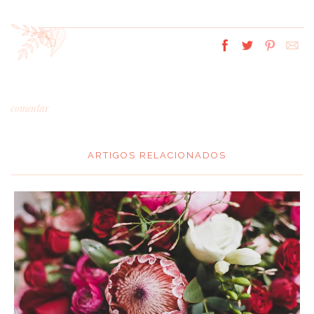
comentar
ARTIGOS RELACIONADOS
*
MENSAGEM
:
*
NOME
: