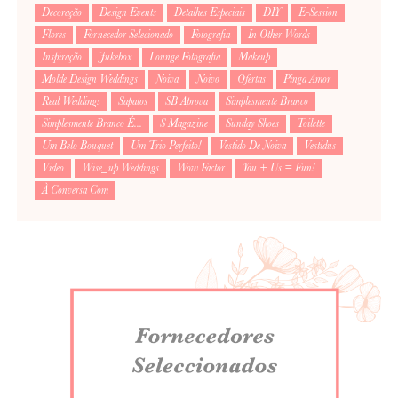
Decoração
Design Events
Detalhes Especiais
DIY
E-Session
Flores
Fornecedor Selecionado
Fotografia
In Other Words
Inspiração
Jukebox
Lounge Fotografia
Makeup
Molde Design Weddings
Noiva
Noivo
Ofertas
Pinga Amor
Real Weddings
Sapatos
SB Aprova
Simplesmente Branco
Simplesmente Branco É...
S Magazine
Sunday Shoes
Toilette
Um Belo Bouquet
Um Trio Perfeito!
Vestido De Noiva
Vestidus
Video
Wise_up Weddings
Wow Factor
You + Us = Fun!
À Conversa Com