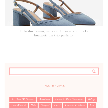
Bolo dos noivos, sapatos de noiva e um belo
bouquet: um trio perfeito!
TAGS PRINCIPAIS
31 Days Of Summer
Acessórios
Animação Para Casamento
Beleza
Boas-Vindas!
Bolo
Bouquet
Cake!
Convites E Álbuns
Cor