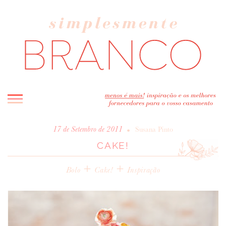
INICIO
•
17 de Setembro de 2011
Susana Pinto
CAKE!
BLOG
MELHOR INSPIRAÇÃO
+
+
Bolo
Cake!
Inspiração
ENTREVISTAS
REAL WEDDINGS & EDITORIAIS
CASAVA-ME AQUI!
FORNECEDORES RECOMENDADOS