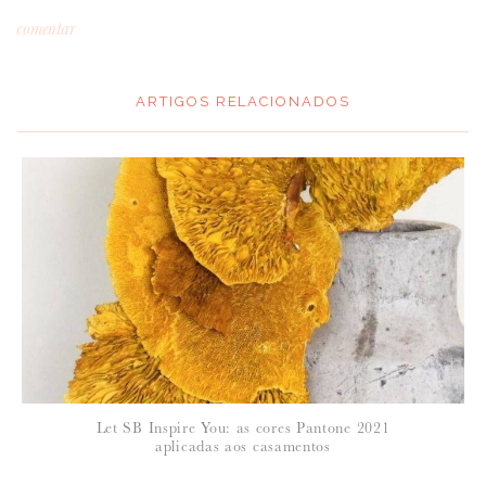
comentar
ARTIGOS RELACIONADOS
*
MENSAGEM
:
*
NOME
:
*
Let SB Inspire You: as cores Pantone 2021
EMAIL
:
aplicadas aos casamentos