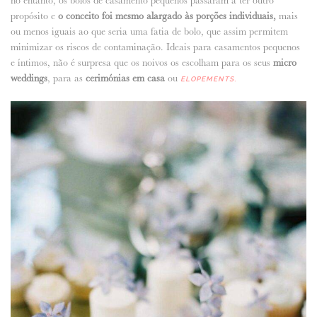
no entanto, os bolos de casamento pequenos passaram a ter outro
propósito e
o conceito foi mesmo alargado às porções individuais,
mais
ou menos iguais ao que seria uma fatia de bolo, que assim permitem
minimizar os riscos de contaminação. Ideais para casamentos pequenos
e íntimos, não é surpresa que os noivos os escolham para os seus
micro
weddings
, para as
cerimónias em casa
ou
ELOPEMENTS
.