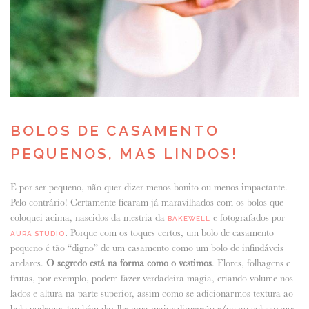
BOLOS DE CASAMENTO
PEQUENOS, MAS LINDOS!
E por ser pequeno, não quer dizer menos bonito ou menos impactante.
Pelo contrário! Certamente ficaram já maravilhados com os bolos que
coloquei acima, nascidos da mestria da
e fotografados por
BAKEWELL
.
Porque com os toques certos, um bolo de casamento
AURA STUDIO
pequeno é tão “digno” de um casamento como um bolo de infindáveis
andares.
O segredo está na forma como o vestimos
. Flores, folhagens e
frutas, por exemplo, podem fazer verdadeira magia, criando volume nos
lados e altura na parte superior, assim como se adicionarmos textura ao
bolo podemos também dar-lhe uma maior dimensão e/ou ao colocarmos