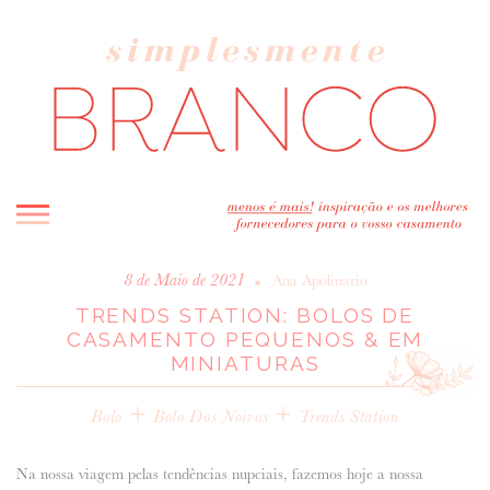
INICIO
•
8 de Maio de 2021
Ana Apolinario
TRENDS STATION: BOLOS DE
BLOG
CASAMENTO PEQUENOS & EM
MELHOR INSPIRAÇÃO
MINIATURAS
ENTREVISTAS
+
+
REAL WEDDINGS & EDITORIAIS
Bolo
Bolo Dos Noivos
Trends Station
CASAVA-ME AQUI!
Na nossa viagem pelas tendências nupciais, fazemos hoje a nossa
FORNECEDORES RECOMENDADOS