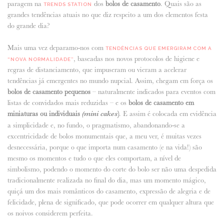
paragem na
dos
bolos de casamento
. Quais são as
TRENDS STATION
grandes tendências atuais no que diz respeito a um dos elementos festa
ANUNCIE CONNOSCO
do grande dia?
Mais uma vez deparamo-nos com
TENDÊNCIAS QUE EMERGIRAM COM A
, baseadas nos novos protocolos de higiene e
“NOVA NORMALIDADE”
regras de distanciamento, que impuseram ou vieram a acelerar
tendências já emergentes no mundo nupcial. Assim, chegam em força os
bolos de casamento pequenos
– naturalmente indicados para eventos com
listas de convidados mais reduzidas – e os
bolos de casamento em
miniaturas ou individuais
(mini
cakes
)
. E assim é colocada em evidência
a simplicidade e, no fundo, o pragmatismo, abandonando-se a
excentricidade de bolos monumentais que, a meu ver, é muitas vezes
desnecessária, porque o que importa num casamento (e na vida!) são
mesmo os momentos e tudo o que eles comportam, a nível de
simbolismo, podendo o momento do corte do bolo ser não uma despedida
tradicionalmente realizada no final do dia, mas um momento mágico,
quiçá um dos mais românticos do casamento, expressão de alegria e de
felicidade, plena de significado, que pode ocorrer em qualquer altura que
os noivos considerem perfeita.