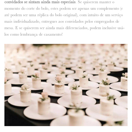
convidados se sintam ainda mais especiais
. Se quiserem manter o
momento do corte do bolo, estes podem ser apenas um complemento (e
até podem ser uma réplica do bolo original), com intuito de um serviço
mais individualizado, entregues aos convidados pelos empregados de
mesa. E se quiserem ser ainda mais diferenciados, podem inclusive usá-
los como lembrança de casamento!