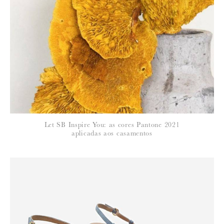
*
NOME
:
*
Let SB Inspire You: as cores Pantone 2021
EMAIL
:
aplicadas aos casamentos
Para saber como tratamos e protegemos os seus dados, leia a nossa
política de privacidade