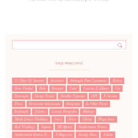
TAGS PRINCIPAIS
31 Days Of Summer
Acessórios
Animação Para Casamento
Beleza
Boas-Vindas!
Bolo
Bouquet
Cake!
Convites E Álbuns
Cor
Decoração
Design Events
Detalhes Especiais
DIY
E-Session
Flores
Fornecedor Selecionado
Fotografia
In Other Words
Inspiração
Jukebox
Lounge Fotografia
Makeup
Molde Design Weddings
Noiva
Noivo
Ofertas
Pinga Amor
Real Weddings
Sapatos
SB Aprova
Simplesmente Branco
Simplesmente Branco É...
S Magazine
Sunday Shoes
Toilette