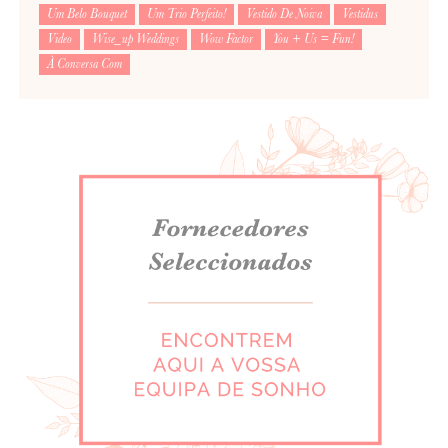
Um Belo Bouquet
Um Trio Perfeito!
Vestido De Noiva
Vestidus
Video
Wise_up Weddings
Wow Factor
You + Us = Fun!
À Conversa Com