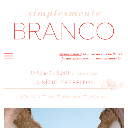
INICIO
•
19 de Setembro de 2011
Susana Pinto
O SÍTIO PERFEITO!
BLOG
MELHOR INSPIRAÇÃO
+
+
+
Altar Civil
Cor
Decoração
Inspiração
ENTREVISTAS
REAL WEDDINGS & EDITORIAIS
CASAVA-ME AQUI!
FORNECEDORES RECOMENDADOS