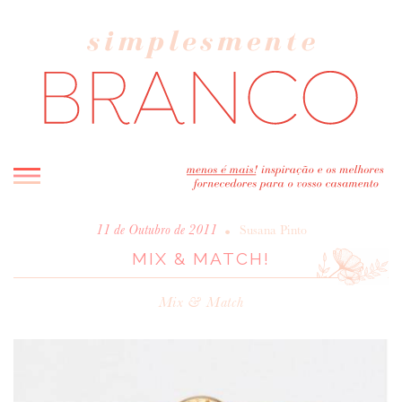
INICIO
•
11 de Outubro de 2011
Susana Pinto
MIX & MATCH!
BLOG
MELHOR INSPIRAÇÃO
Mix & Match
ENTREVISTAS
REAL WEDDINGS & EDITORIAIS
CASAVA-ME AQUI!
FORNECEDORES RECOMENDADOS