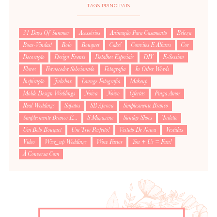
TAGS PRINCIPAIS
31 Days Of Summer
Acessórios
Animação Para Casamento
Beleza
Boas-Vindas!
Bolo
Bouquet
Cake!
Convites E Álbuns
Cor
Decoração
Design Events
Detalhes Especiais
DIY
E-Session
Flores
Fornecedor Selecionado
Fotografia
In Other Words
Inspiração
Jukebox
Lounge Fotografia
Makeup
Molde Design Weddings
Noiva
Noivo
Ofertas
Pinga Amor
Real Weddings
Sapatos
SB Aprova
Simplesmente Branco
Simplesmente Branco É...
S Magazine
Sunday Shoes
Toilette
Um Belo Bouquet
Um Trio Perfeito!
Vestido De Noiva
Vestidus
Video
Wise_up Weddings
Wow Factor
You + Us = Fun!
À Conversa Com