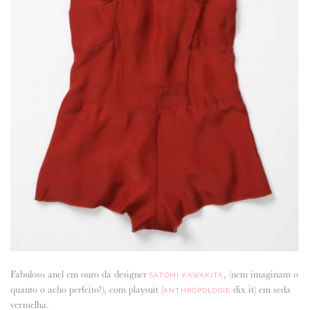
Fabuloso anel em ouro da designer
, (nem imaginam o
SATOMI KAWAKITA
quanto o acho perfeito!), com playsuit (
dix it) em seda
ANTHROPOLOGIE
vermelha.