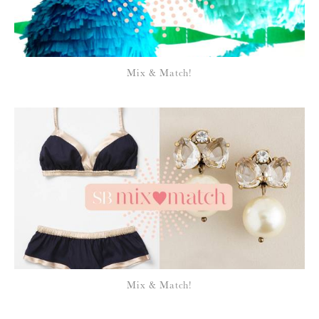
*
NOME
:
*
Mix & Match!
EMAIL
:
Para saber como tratamos e protegemos os seus dados, leia a nossa
política de privacidade
Mix & Match!