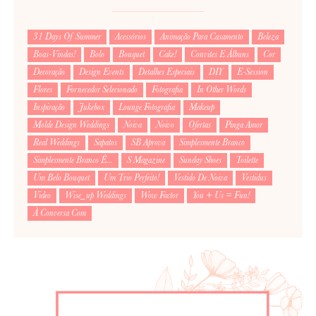
31 Days Of Summer
Acessórios
Animação Para Casamento
Beleza
Boas-Vindas!
Bolo
Bouquet
Cake!
Convites E Álbuns
Cor
Decoração
Design Events
Detalhes Especiais
DIY
E-Session
Flores
Fornecedor Selecionado
Fotografia
In Other Words
Inspiração
Jukebox
Lounge Fotografia
Makeup
Molde Design Weddings
Noiva
Noivo
Ofertas
Pinga Amor
Real Weddings
Sapatos
SB Aprova
Simplesmente Branco
Simplesmente Branco É...
S Magazine
Sunday Shoes
Toilette
Um Belo Bouquet
Um Trio Perfeito!
Vestido De Noiva
Vestidus
Video
Wise_up Weddings
Wow Factor
You + Us = Fun!
À Conversa Com