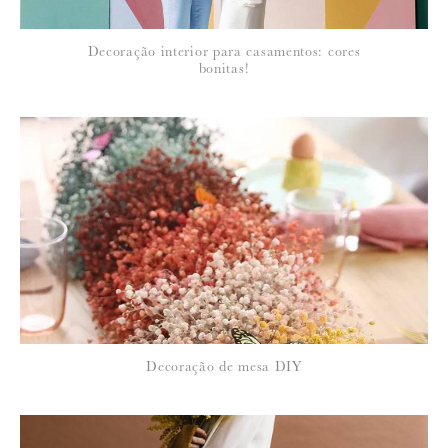
*
Decoração interior para casamentos: cores
EMAIL
:
bonitas!
Para saber como tratamos e protegemos os seus dados, leia a nossa
política de privacidade
Decoração de mesa DIY