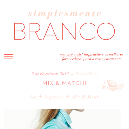
INICIO
•
2 de Fevereiro de 2012
Susana Pinto
MIX & MATCH!
BLOG
MELHOR INSPIRAÇÃO
+
+
Cor
Inspiração
Mix & Match
ENTREVISTAS
REAL WEDDINGS & EDITORIAIS
CASAVA-ME AQUI!
FORNECEDORES RECOMENDADOS