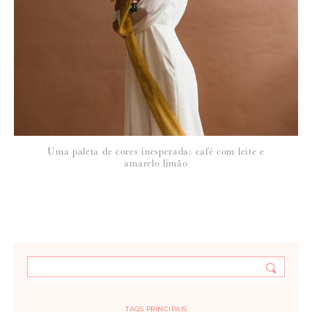
Uma paleta de cores inesperada: café com leite e
amarelo limão
TAGS PRINCIPAIS