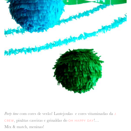
com cores de verão! Lantejoulas e cores vitaminadas da
Party time
J.
, pinãtas caseiras e grinaldas do
!…
CREW
OH HAPPY DAY
Mix & match, meninas!