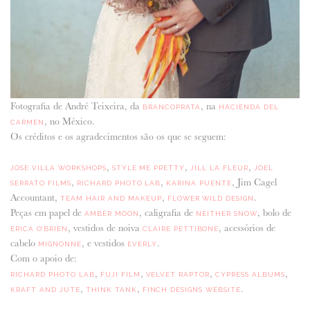
Fotografia de André Teixeira, da
, na
BRANCOPRATA
HACIENDA DEL
, no México.
CARMEN
Os créditos e os agradecimentos são os que se seguem:
,
,
,
JOSE VILLA WORKSHOPS
STYLE ME PRETTY
JILL LA FLEUR
JOEL
,
,
, Jim Cagel
SERRATO FILMS
RICHARD PHOTO LAB
KARINA PUENTE
Accountant,
,
.
TEAM HAIR AND MAKEUP
FLOWER WILD DESIGN
Peças em papel de
, caligrafia de
, bolo de
AMBER MOON
NEITHER SNOW
, vestidos de noiva
, acessórios de
ERICA O’BRIEN
CLAIRE PETTIBONE
cabelo
, e vestidos
.
MIGNONNE
EVERLY
Com o apoio de:
,
,
,
,
RICHARD PHOTO LAB
FUJI FILM
VELVET RAPTOR
CYPRESS ALBUMS
,
,
.
KRAFT AND JUTE
THINK TANK
FINCH DESIGNS WEBSITE