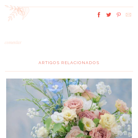
comentar
ARTIGOS RELACIONADOS
*
MENSAGEM
:
*
NOME
: