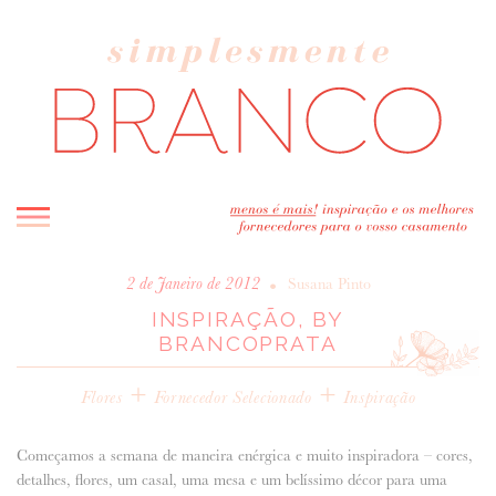
INICIO
•
2 de Janeiro de 2012
Susana Pinto
INSPIRAÇÃO, BY
BLOG
BRANCOPRATA
MELHOR INSPIRAÇÃO
+
ENTREVISTAS
+
Flores
Fornecedor Selecionado
Inspiração
REAL WEDDINGS & EDITORIAIS
CASAVA-ME AQUI!
Começamos a semana de maneira enérgica e muito inspiradora – cores,
detalhes, flores, um casal, uma mesa e um belíssimo décor para uma
FORNECEDORES RECOMENDADOS