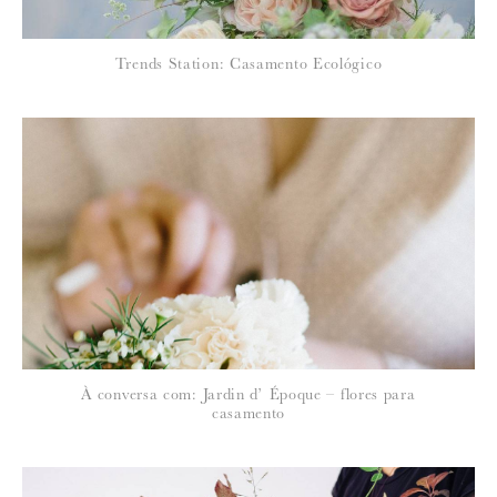
*
Trends Station: Casamento Ecológico
EMAIL
:
Para saber como tratamos e protegemos os seus dados, leia a nossa
política de privacidade
4 de Janeiro de 2012
PAULA MENDES
Que bela inspiração!!! Lindas fotos e cenário magnífico…
À conversa com: Jardin d’ Époque – flores para
4 de Janeiro de 2012
casamento
POSTCARDS AND PRETTIES
so gorgeous!! I can’t get enough of this shoot.