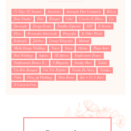
31 Days Of Summer
Acessórios
Animação Para Casamento
Beleza
Boas-Vindas!
Bolo
Bouquet
Cake!
Convites E Álbuns
Cor
Decoração
Design Events
Detalhes Especiais
DIY
E-Session
Flores
Fornecedor Selecionado
Fotografia
In Other Words
Inspiração
Jukebox
Lounge Fotografia
Makeup
Molde Design Weddings
Noiva
Noivo
Ofertas
Pinga Amor
Real Weddings
Sapatos
SB Aprova
Simplesmente Branco
Simplesmente Branco É...
S Magazine
Sunday Shoes
Toilette
Um Belo Bouquet
Um Trio Perfeito!
Vestido De Noiva
Vestidus
Video
Wise_up Weddings
Wow Factor
You + Us = Fun!
À Conversa Com