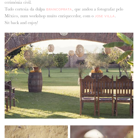
cerimónia civil.
Tudo cortesia da dulpa
, que andou a fotografar pelo
BRANCOPRATA
ANUNCIE CONNOSCO
México, num workshop muito enriquecedor, com o
.
JOSE VILLA
Sit back and enjoy!