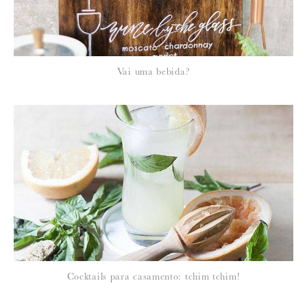
*
NOME
:
*
Vai uma bebida?
EMAIL
:
Para saber como tratamos e protegemos os seus dados, leia a nossa
política de privacidade
Cocktails para casamento: tchim tchim!