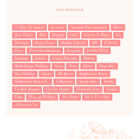
TAGS PRINCIPAIS
31 Days Of Summer
Acessórios
Animação Para Casamento
Beleza
Boas-Vindas!
Bolo
Bouquet
Cake!
Convites E Álbuns
Cor
Decoração
Design Events
Detalhes Especiais
DIY
E-Session
Flores
Fornecedor Selecionado
Fotografia
In Other Words
Inspiração
Jukebox
Lounge Fotografia
Makeup
Molde Design Weddings
Noiva
Noivo
Ofertas
Pinga Amor
Real Weddings
Sapatos
SB Aprova
Simplesmente Branco
Simplesmente Branco É...
S Magazine
Sunday Shoes
Toilette
Um Belo Bouquet
Um Trio Perfeito!
Vestido De Noiva
Vestidus
Video
Wise_up Weddings
Wow Factor
You + Us = Fun!
À Conversa Com