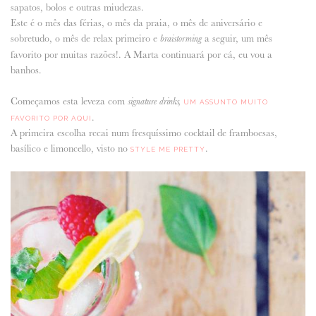
sapatos, bolos e outras miudezas.
Este é o mês das férias, o mês da praia, o mês de aniversário e
ANUNCIE CONNOSCO
sobretudo, o mês de relax primeiro e
a seguir, um mês
braistorming
favorito por muitas razões!. A Marta continuará por cá, eu vou a
banhos.
Começamos esta leveza com
signature drinks,
UM ASSUNTO MUITO
.
FAVORITO POR AQUI
A primeira escolha recai num fresquíssimo cocktail de framboesas,
basílico e limoncello, visto no
.
STYLE ME PRETTY