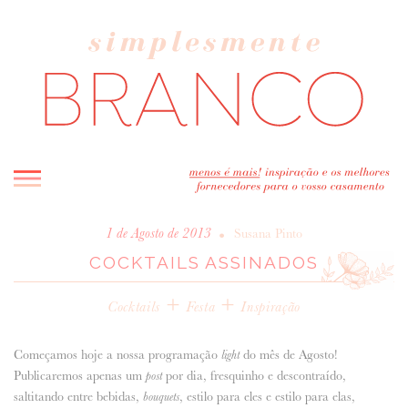
INICIO
•
1 de Agosto de 2013
Susana Pinto
COCKTAILS ASSINADOS
BLOG
MELHOR INSPIRAÇÃO
+
+
Cocktails
Festa
Inspiração
ENTREVISTAS
REAL WEDDINGS & EDITORIAIS
Começamos hoje a nossa programação
do mês de Agosto!
light
CASAVA-ME AQUI!
Publicaremos apenas um
por dia, fresquinho e descontraído,
post
saltitando entre bebidas,
, estilo para eles e estilo para elas,
bouquets
FORNECEDORES RECOMENDADOS