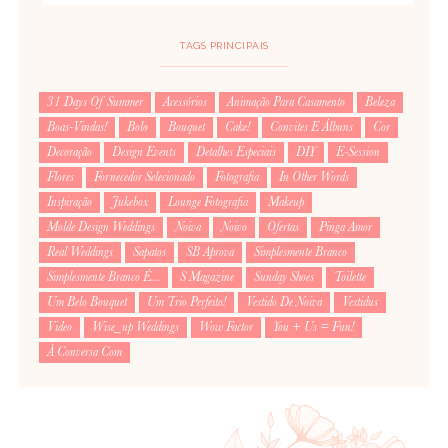
TAGS PRINCIPAIS
31 Days Of Summer
Acessórios
Animação Para Casamento
Beleza
Boas-Vindas!
Bolo
Bouquet
Cake!
Convites E Álbuns
Cor
Decoração
Design Events
Detalhes Especiais
DIY
E-Session
Flores
Fornecedor Selecionado
Fotografia
In Other Words
Inspiração
Jukebox
Lounge Fotografia
Makeup
Molde Design Weddings
Noiva
Noivo
Ofertas
Pinga Amor
Real Weddings
Sapatos
SB Aprova
Simplesmente Branco
Simplesmente Branco É...
S Magazine
Sunday Shoes
Toilette
Um Belo Bouquet
Um Trio Perfeito!
Vestido De Noiva
Vestidus
Video
Wise_up Weddings
Wow Factor
You + Us = Fun!
À Conversa Com