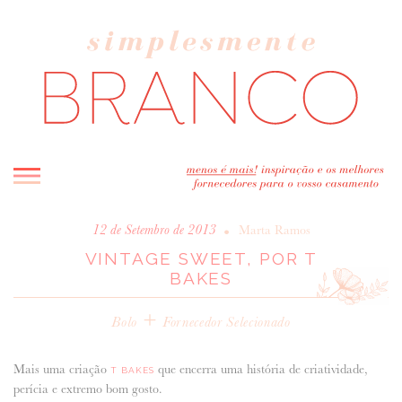
INICIO
•
12 de Setembro de 2013
Marta Ramos
VINTAGE SWEET, POR T
BLOG
BAKES
MELHOR INSPIRAÇÃO
+
ENTREVISTAS
Bolo
Fornecedor Selecionado
REAL WEDDINGS & EDITORIAIS
CASAVA-ME AQUI!
Mais uma criação
que encerra uma história de criatividade,
T BAKES
perícia e extremo bom gosto.
FORNECEDORES RECOMENDADOS