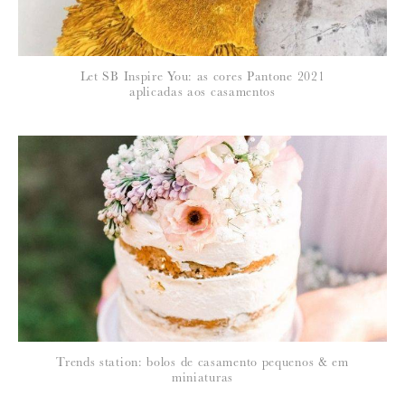
*
Let SB Inspire You: as cores Pantone 2021
EMAIL
:
aplicadas aos casamentos
Para saber como tratamos e protegemos os seus dados, leia a nossa
política de privacidade
Trends station: bolos de casamento pequenos & em
miniaturas