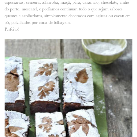
especiarias, cenoura, alfarroba, maçã, pêra, caramelo, chocolate, vinho
do porto, moscatel, e podíamos continuar, tudo o que sejam sabores
ANUNCIE CONNOSCO
quentes e acolhedores, simplesmente decorados com açúcar ou cacau em
pó, polvilhados por cima de folhagem.
Perfeito!