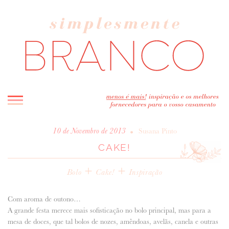
INICIO
•
10 de Novembro de 2013
Susana Pinto
CAKE!
BLOG
MELHOR INSPIRAÇÃO
+
+
Bolo
Cake!
Inspiração
ENTREVISTAS
REAL WEDDINGS & EDITORIAIS
Com aroma de outono…
CASAVA-ME AQUI!
A grande festa merece mais sofisticação no bolo principal, mas para a
mesa de doces, que tal bolos de nozes, amêndoas, avelãs, canela e outras
FORNECEDORES RECOMENDADOS