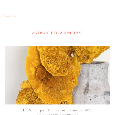
comentar
ARTIGOS RELACIONADOS
*
MENSAGEM
:
*
NOME
:
*
Let SB Inspire You: as cores Pantone 2021
EMAIL
:
aplicadas aos casamentos