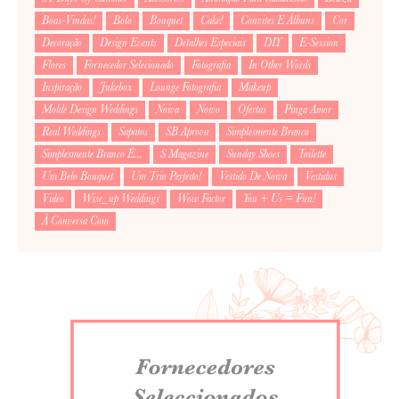
Boas-Vindas!
Bolo
Bouquet
Cake!
Convites E Álbuns
Cor
Decoração
Design Events
Detalhes Especiais
DIY
E-Session
Flores
Fornecedor Selecionado
Fotografia
In Other Words
Inspiração
Jukebox
Lounge Fotografia
Makeup
Molde Design Weddings
Noiva
Noivo
Ofertas
Pinga Amor
Real Weddings
Sapatos
SB Aprova
Simplesmente Branco
Simplesmente Branco É...
S Magazine
Sunday Shoes
Toilette
Um Belo Bouquet
Um Trio Perfeito!
Vestido De Noiva
Vestidus
Video
Wise_up Weddings
Wow Factor
You + Us = Fun!
À Conversa Com