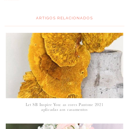
ARTIGOS RELACIONADOS
*
MENSAGEM
:
*
NOME
:
*
Let SB Inspire You: as cores Pantone 2021
EMAIL
:
aplicadas aos casamentos