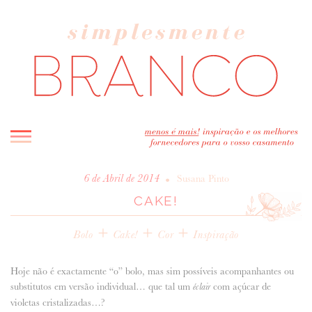
INICIO
•
6 de Abril de 2014
Susana Pinto
CAKE!
BLOG
MELHOR INSPIRAÇÃO
+
+
+
Bolo
Cake!
Cor
Inspiração
ENTREVISTAS
REAL WEDDINGS & EDITORIAIS
Hoje não é exactamente “o” bolo, mas sim possíveis acompanhantes ou
CASAVA-ME AQUI!
substitutos em versão individual… que tal um
com açúcar de
éclair
violetas cristalizadas…?
FORNECEDORES RECOMENDADOS