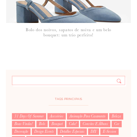
Bolo dos noivos, sapatos de noiva e um belo
bouquet: um trio perfeito!
TAGS PRINCIPAIS
31 Days Of Summer
Acessórios
Animação Para Casamento
Beleza
Boas-Vindas!
Bolo
Bouquet
Cake!
Convites E Álbuns
Cor
Decoração
Design Events
Detalhes Especiais
DIY
E-Session