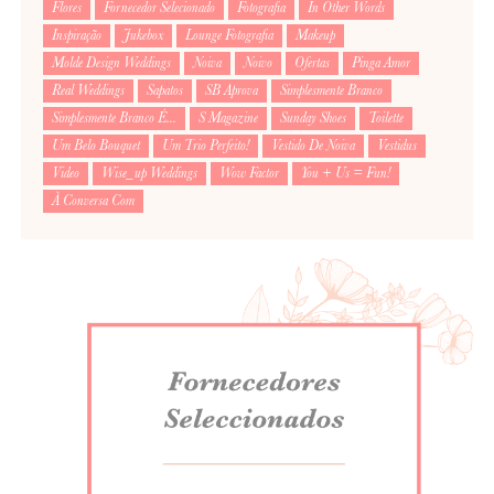
Flores
Fornecedor Selecionado
Fotografia
In Other Words
Inspiração
Jukebox
Lounge Fotografia
Makeup
Molde Design Weddings
Noiva
Noivo
Ofertas
Pinga Amor
Real Weddings
Sapatos
SB Aprova
Simplesmente Branco
Simplesmente Branco É...
S Magazine
Sunday Shoes
Toilette
Um Belo Bouquet
Um Trio Perfeito!
Vestido De Noiva
Vestidus
Video
Wise_up Weddings
Wow Factor
You + Us = Fun!
À Conversa Com