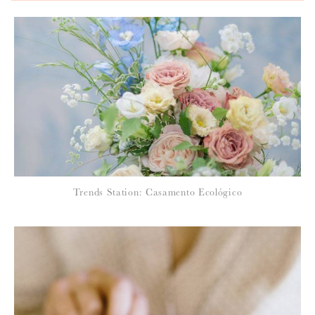
*
NOME
:
*
Trends Station: Casamento Ecológico
EMAIL
:
Para saber como tratamos e protegemos os seus dados, leia a nossa
política de privacidade