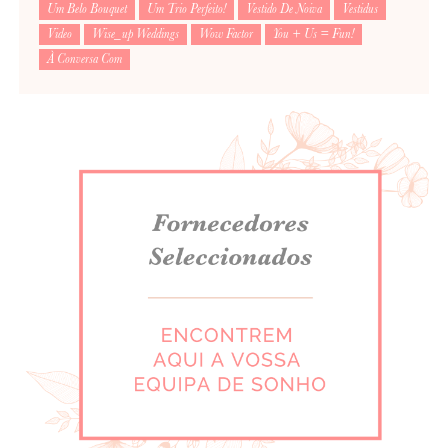
Um Belo Bouquet
Um Trio Perfeito!
Vestido De Noiva
Vestidus
Video
Wise_up Weddings
Wow Factor
You + Us = Fun!
À Conversa Com