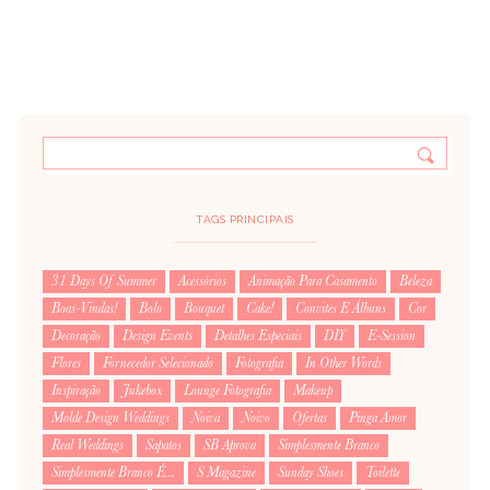
TAGS PRINCIPAIS
31 Days Of Summer
Acessórios
Animação Para Casamento
Beleza
Boas-Vindas!
Bolo
Bouquet
Cake!
Convites E Álbuns
Cor
Decoração
Design Events
Detalhes Especiais
DIY
E-Session
Flores
Fornecedor Selecionado
Fotografia
In Other Words
Inspiração
Jukebox
Lounge Fotografia
Makeup
Molde Design Weddings
Noiva
Noivo
Ofertas
Pinga Amor
Real Weddings
Sapatos
SB Aprova
Simplesmente Branco
Simplesmente Branco É...
S Magazine
Sunday Shoes
Toilette