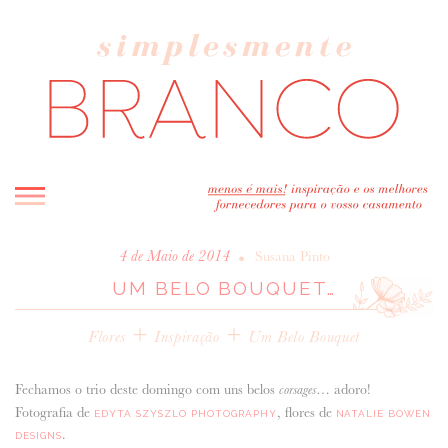
INICIO
•
4 de Maio de 2014
Susana Pinto
UM BELO BOUQUET…
BLOG
MELHOR INSPIRAÇÃO
+
+
Flores
Inspiração
Um Belo Bouquet
ENTREVISTAS
REAL WEDDINGS & EDITORIAIS
Fechamos o trio deste domingo com uns belos
… adoro!
corsages
CASAVA-ME AQUI!
Fotografia de
, flores de
EDYTA SZYSZLO PHOTOGRAPHY
NATALIE BOWEN
.
DESIGNS
FORNECEDORES RECOMENDADOS