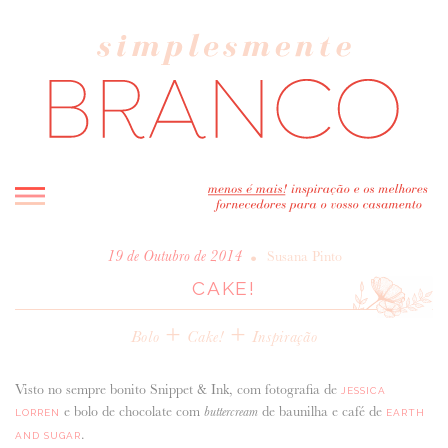
INICIO
•
19 de Outubro de 2014
Susana Pinto
CAKE!
BLOG
MELHOR INSPIRAÇÃO
+
+
Bolo
Cake!
Inspiração
ENTREVISTAS
REAL WEDDINGS & EDITORIAIS
Visto no sempre bonito Snippet & Ink, com fotografia de
JESSICA
CASAVA-ME AQUI!
e bolo de chocolate com
de baunilha e café de
buttercream
LORREN
EARTH
.
AND SUGAR
FORNECEDORES RECOMENDADOS