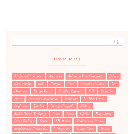
TAGS PRINCIPAIS
31 Days Of Summer
Acessórios
Animação Para Casamento
Beleza
Boas-Vindas!
Bolo
Bouquet
Cake!
Convites E Álbuns
Cor
Decoração
Design Events
Detalhes Especiais
DIY
E-Session
Flores
Fornecedor Selecionado
Fotografia
In Other Words
Inspiração
Jukebox
Lounge Fotografia
Makeup
Molde Design Weddings
Noiva
Noivo
Ofertas
Pinga Amor
Real Weddings
Sapatos
SB Aprova
Simplesmente Branco
Simplesmente Branco É...
S Magazine
Sunday Shoes
Toilette