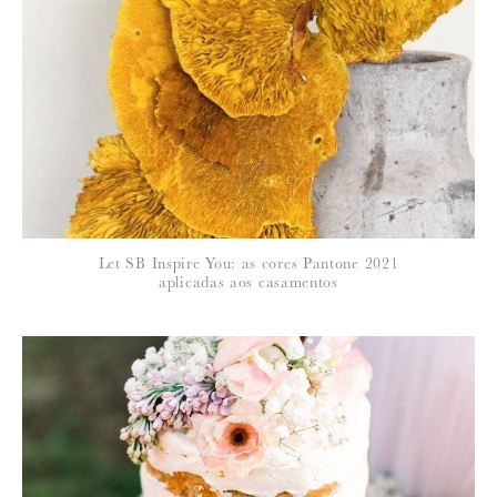
*
NOME
:
*
Let SB Inspire You: as cores Pantone 2021
EMAIL
:
aplicadas aos casamentos
Para saber como tratamos e protegemos os seus dados, leia a nossa
política de privacidade