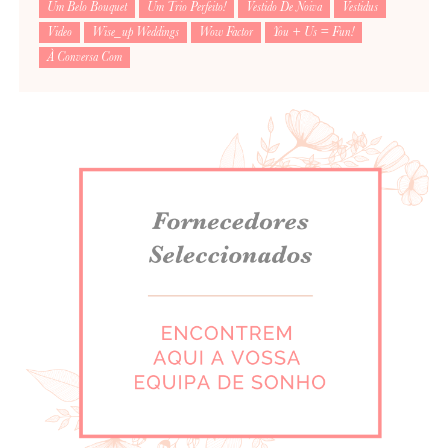
Um Belo Bouquet
Um Trio Perfeito!
Vestido De Noiva
Vestidus
Video
Wise_up Weddings
Wow Factor
You + Us = Fun!
À Conversa Com