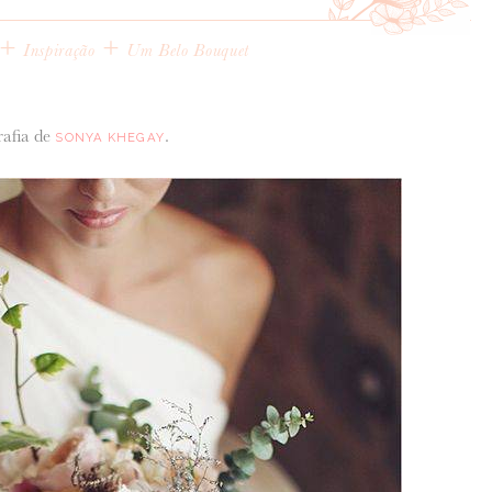
+
+
Inspiração
Um Belo Bouquet
rafia de
.
SONYA KHEGAY