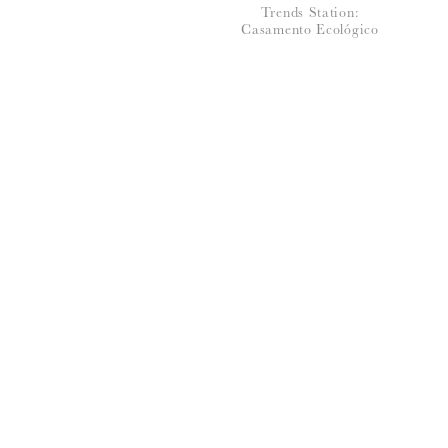
Trends Station:
Casamento Ecológico
*
NOME
:
*
EMAIL
:
Para saber como tratamos e protegemos os 