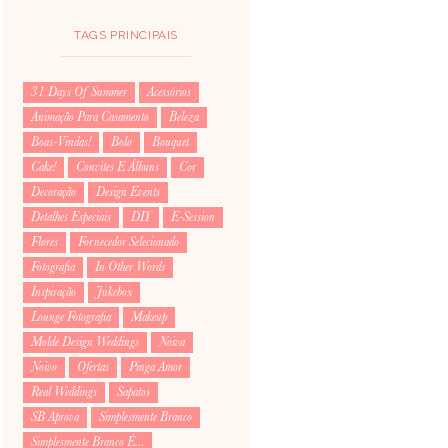
TAGS PRINCIPAIS
31 Days Of Summer
Acessórios
Animação Para Casamento
Beleza
Boas-Vindas!
Bolo
Bouquet
Cake!
Convites E Álbuns
Cor
Decoração
Design Events
Detalhes Especiais
DIY
E-Session
Flores
Fornecedor Selecionado
Fotografia
In Other Words
Inspiração
Jukebox
Lounge Fotografia
Makeup
Molde Design Weddings
Noiva
Noivo
Ofertas
Pinga Amor
Real Weddings
Sapatos
SB Aprova
Simplesmente Branco
Simplesmente Branco É...