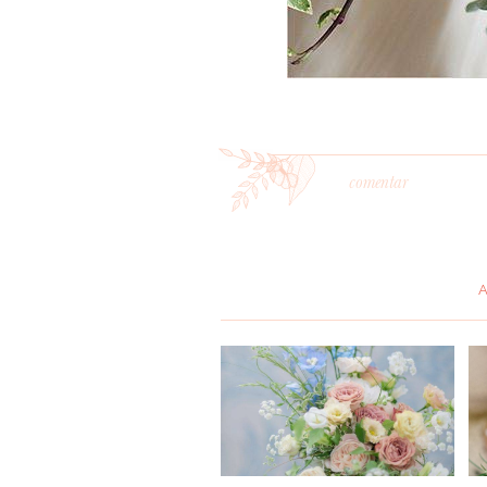
comentar
*
MENSAGEM
: