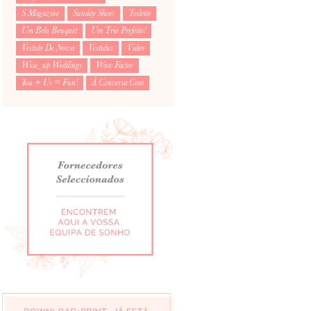
S Magazine
Sunday Shoes
Toilette
Um Belo Bouquet
Um Trio Perfeito!
Vestido De Noiva
Vestidus
Video
Wise_up Weddings
Wow Factor
You + Us = Fun!
À Conversa Com