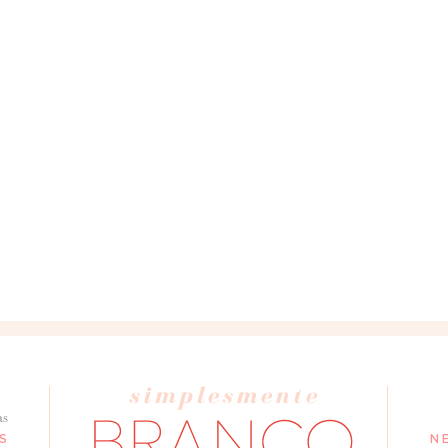
as
S
N