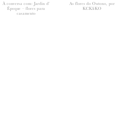
À conversa com: Jardin d’
As flores do Outono, por
Époque – flores para
KCKliKO
casamento
seus dados, leia a nossa
política de privacidade