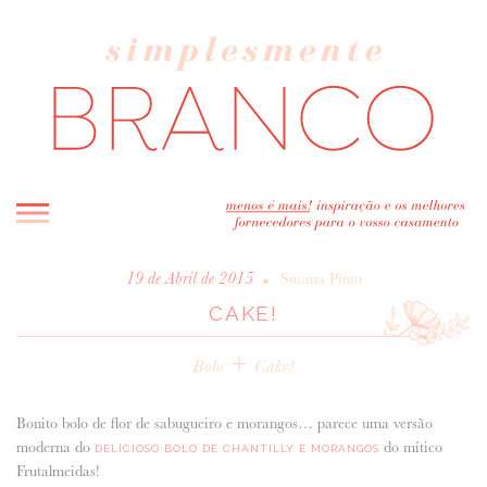
INICIO
•
19 de Abril de 2015
Susana Pinto
CAKE!
BLOG
MELHOR INSPIRAÇÃO
+
Bolo
Cake!
ENTREVISTAS
REAL WEDDINGS & EDITORIAIS
Bonito bolo de flor de sabugueiro e morangos… parece uma versão
CASAVA-ME AQUI!
moderna do
do mítico
DELICIOSO BOLO DE CHANTILLY E MORANGOS
Frutalmeidas!
FORNECEDORES RECOMENDADOS