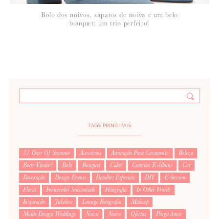
Bolo dos noivos, sapatos de noiva e um belo
bouquet: um trio perfeito!
TAGS PRINCIPAIS
31 Days Of Summer
Acessórios
Animação Para Casamento
Beleza
Boas-Vindas!
Bolo
Bouquet
Cake!
Convites E Álbuns
Cor
Decoração
Design Events
Detalhes Especiais
DIY
E-Session
Flores
Fornecedor Selecionado
Fotografia
In Other Words
Inspiração
Jukebox
Lounge Fotografia
Makeup
Molde Design Weddings
Noiva
Noivo
Ofertas
Pinga Amor