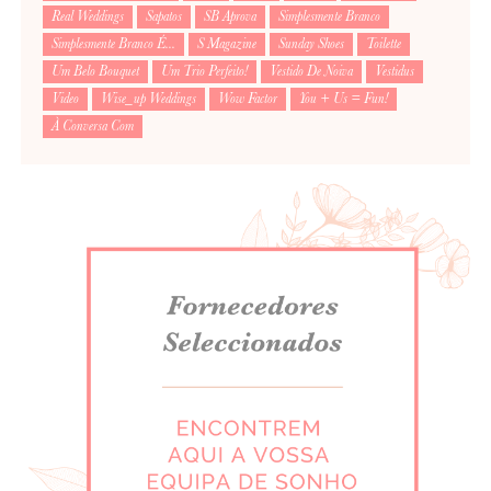
Real Weddings
Sapatos
SB Aprova
Simplesmente Branco
Simplesmente Branco É...
S Magazine
Sunday Shoes
Toilette
Um Belo Bouquet
Um Trio Perfeito!
Vestido De Noiva
Vestidus
Video
Wise_up Weddings
Wow Factor
You + Us = Fun!
À Conversa Com