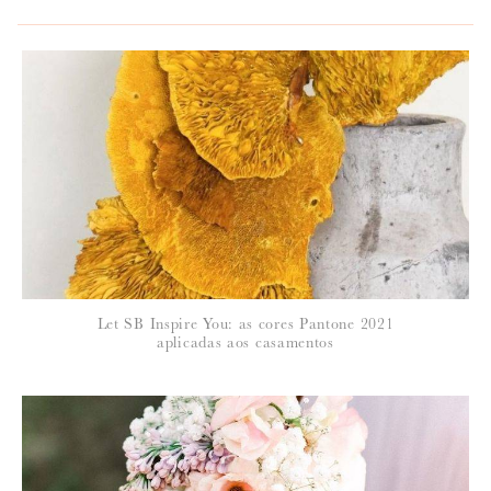
*
NOME
:
*
Let SB Inspire You: as cores Pantone 2021
EMAIL
:
aplicadas aos casamentos
Para saber como tratamos e protegemos os seus dados, leia a nossa