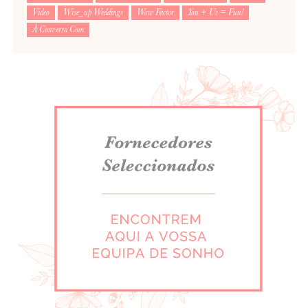
Video
Wise_up Weddings
Wow Factor
You + Us = Fun!
À Conversa Com