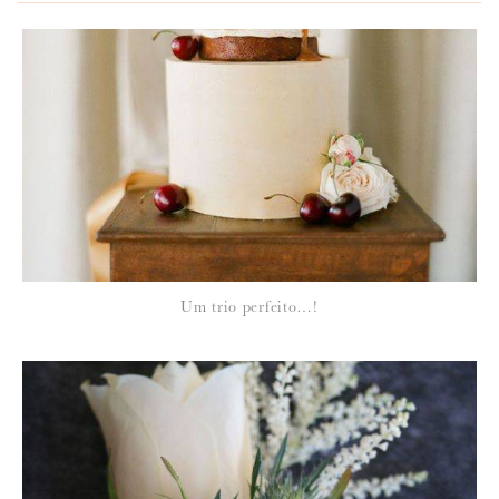
*
NOME
:
*
Um trio perfeito…!
EMAIL
:
Para saber como tratamos e protegemos os seus dados, leia a nossa
política de privacidade