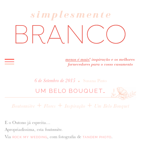
INICIO
•
6 de Setembro de 2015
Susana Pinto
UM BELO BOUQUET…
BLOG
MELHOR INSPIRAÇÃO
+
+
+
Boutonnière
Flores
Inspiração
Um Belo Bouquet
ENTREVISTAS
REAL WEDDINGS & EDITORIAIS
E o Outono já espreita…
CASAVA-ME AQUI!
Apropriadíssima, esta
.
boutonnière
Via
, com fotografia de
.
ROCK MY WEDDING
TANDEM PHOTO
FORNECEDORES RECOMENDADOS