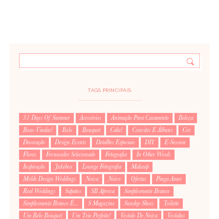
TAGS PRINCIPAIS
31 Days Of Summer
Acessórios
Animação Para Casamento
Beleza
Boas-Vindas!
Bolo
Bouquet
Cake!
Convites E Álbuns
Cor
Decoração
Design Events
Detalhes Especiais
DIY
E-Session
Flores
Fornecedor Selecionado
Fotografia
In Other Words
Inspiração
Jukebox
Lounge Fotografia
Makeup
Molde Design Weddings
Noiva
Noivo
Ofertas
Pinga Amor
Real Weddings
Sapatos
SB Aprova
Simplesmente Branco
Simplesmente Branco É...
S Magazine
Sunday Shoes
Toilette
Um Belo Bouquet
Um Trio Perfeito!
Vestido De Noiva
Vestidus