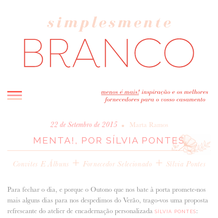
INICIO
•
22 de Setembro de 2015
Marta Ramos
MENTA!, POR SÍLVIA PONTES
BLOG
MELHOR INSPIRAÇÃO
+
+
Convites E Álbuns
Fornecedor Selecionado
Sílvia Pontes
ENTREVISTAS
REAL WEDDINGS & EDITORIAIS
Para fechar o dia, e porque o Outono que nos bate à porta promete-nos
CASAVA-ME AQUI!
mais alguns dias para nos despedimos do Verão, trago-vos uma proposta
refrescante do atelier de encadernação personalizada
:
SÍLVIA PONTES
FORNECEDORES RECOMENDADOS