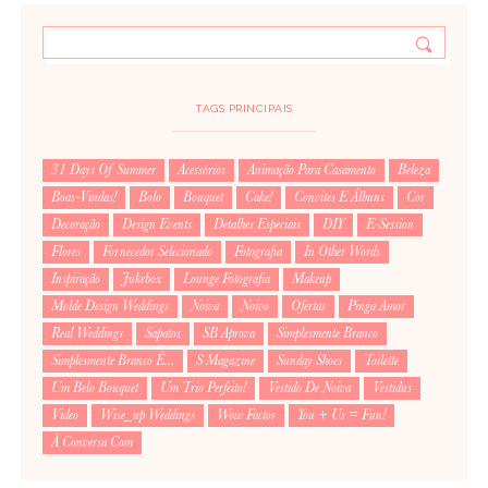
TAGS PRINCIPAIS
31 Days Of Summer
Acessórios
Animação Para Casamento
Beleza
Boas-Vindas!
Bolo
Bouquet
Cake!
Convites E Álbuns
Cor
Decoração
Design Events
Detalhes Especiais
DIY
E-Session
Flores
Fornecedor Selecionado
Fotografia
In Other Words
Inspiração
Jukebox
Lounge Fotografia
Makeup
Molde Design Weddings
Noiva
Noivo
Ofertas
Pinga Amor
Real Weddings
Sapatos
SB Aprova
Simplesmente Branco
Simplesmente Branco É...
S Magazine
Sunday Shoes
Toilette
Um Belo Bouquet
Um Trio Perfeito!
Vestido De Noiva
Vestidus
Video
Wise_up Weddings
Wow Factor
You + Us = Fun!
À Conversa Com