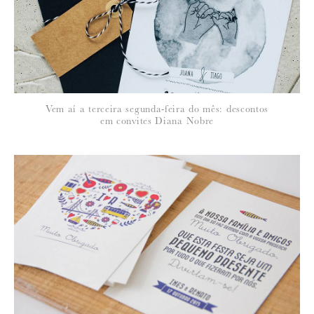
*
NOME
:
*
Vem aí a terceira segunda-feira do mês: descontos
EMAIL
:
em convites Diana Nobre
Para saber como tratamos e protegemos os seus dados, leia a nossa
política de privacidade