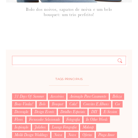
Bolo dos noivos, sapatos de noiva e um belo
bouquet: um trio perfeito!
TAGS PRINCIPAIS
31 Days Of Summer
Acessórios
Animação Para Casamento
Beleza
Boas-Vindas!
Bolo
Bouquet
Cake!
Convites E Álbuns
Cor
Decoração
Design Events
Detalhes Especiais
DIY
E-Session
Flores
Fornecedor Selecionado
Fotografia
In Other Words
Inspiração
Jukebox
Lounge Fotografia
Makeup
Molde Design Weddings
Noiva
Noivo
Ofertas
Pinga Amor