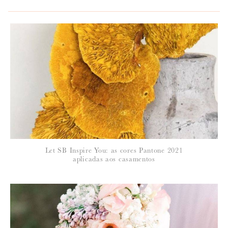
*
NOME
:
*
Let SB Inspire You: as cores Pantone 2021
EMAIL
:
aplicadas aos casamentos
Para saber como tratamos e protegemos os seus dados, leia a nossa