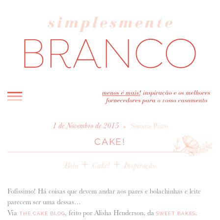
INICIO
•
1 de Novembro de 2015
Susana Pinto
CAKE!
BLOG
MELHOR INSPIRAÇÃO
+
+
Bolo
Cake!
Inspiração
ENTREVISTAS
REAL WEDDINGS & EDITORIAIS
Fofíssimo! Há coisas que devem andar aos pares e bolachinhas e leite
CASAVA-ME AQUI!
parecem ser uma dessas…
Via
, feito por Alisha Henderson, da
.
THE CAKE BLOG
SWEET BAKES
FORNECEDORES RECOMENDADOS