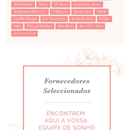
Real Weddings
Sapatos
SB Aprova
Simplesmente Branco
Simplesmente Branco É...
S Magazine
Sunday Shoes
Toilette
Um Belo Bouquet
Um Trio Perfeito!
Vestido De Noiva
Vestidus
Video
Wise_up Weddings
Wow Factor
You + Us = Fun!
À Conversa Com