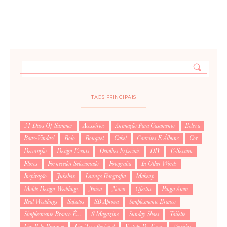
TAGS PRINCIPAIS
31 Days Of Summer
Acessórios
Animação Para Casamento
Beleza
Boas-Vindas!
Bolo
Bouquet
Cake!
Convites E Álbuns
Cor
Decoração
Design Events
Detalhes Especiais
DIY
E-Session
Flores
Fornecedor Selecionado
Fotografia
In Other Words
Inspiração
Jukebox
Lounge Fotografia
Makeup
Molde Design Weddings
Noiva
Noivo
Ofertas
Pinga Amor
Real Weddings
Sapatos
SB Aprova
Simplesmente Branco
Simplesmente Branco É...
S Magazine
Sunday Shoes
Toilette