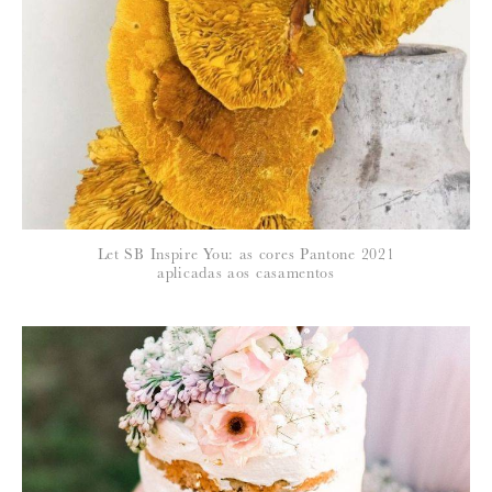
*
NOME
:
*
Let SB Inspire You: as cores Pantone 2021
EMAIL
:
aplicadas aos casamentos
Para saber como tratamos e protegemos os seus dados, leia a nossa
política de privacidade