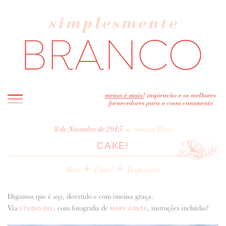
INICIO
•
8 de Novembro de 2015
Susana Pinto
CAKE!
BLOG
MELHOR INSPIRAÇÃO
+
+
Bolo
Cake!
Inspiração
ENTREVISTAS
REAL WEDDINGS & EDITORIAIS
Digamos que é
, divertido e com imensa graça.
sexy
CASAVA-ME AQUI!
Via
, com fotografia de
, instruções incluídas!
STUDIO DIY
MARY COSTA
FORNECEDORES RECOMENDADOS