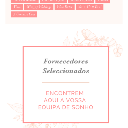
Um Belo Bouquet
Um Trio Perfeito!
Vestido De Noiva
Vestidus
Video
Wise_up Weddings
Wow Factor
You + Us = Fun!
À Conversa Com