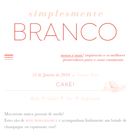
INICIO
•
31 de Janeiro de 2016
Susana Pinto
CAKE!
BLOG
MELHOR INSPIRAÇÃO
+
+
+
Bolo
Cake!
Cor
Inspiração
ENTREVISTAS
REAL WEDDINGS & EDITORIAIS
Macarrons nunca passam de moda!
CASAVA-ME AQUI!
Estes são de
e acompanham lindamente um brinde de
MISS RENAISSANCE
champagne ou espumante rosé!
FORNECEDORES RECOMENDADOS