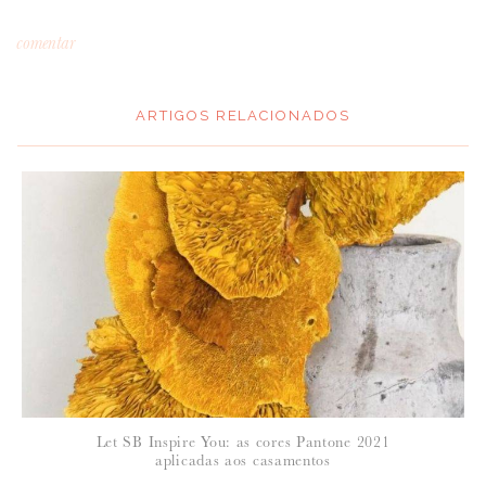
comentar
ARTIGOS RELACIONADOS
*
MENSAGEM
:
*
NOME
:
*
Let SB Inspire You: as cores Pantone 2021
EMAIL
:
aplicadas aos casamentos