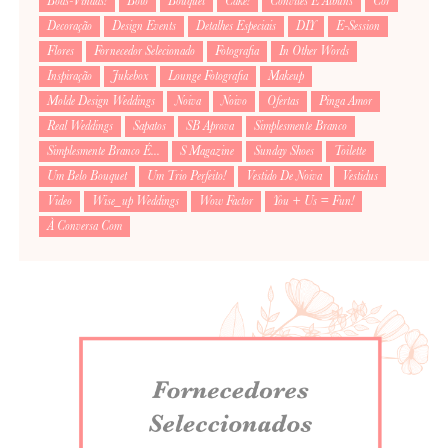
Boas-Vindas!
Bolo
Bouquet
Cake!
Convites E Álbuns
Cor
Decoração
Design Events
Detalhes Especiais
DIY
E-Session
Flores
Fornecedor Selecionado
Fotografia
In Other Words
Inspiração
Jukebox
Lounge Fotografia
Makeup
Molde Design Weddings
Noiva
Noivo
Ofertas
Pinga Amor
Real Weddings
Sapatos
SB Aprova
Simplesmente Branco
Simplesmente Branco É...
S Magazine
Sunday Shoes
Toilette
Um Belo Bouquet
Um Trio Perfeito!
Vestido De Noiva
Vestidus
Video
Wise_up Weddings
Wow Factor
You + Us = Fun!
À Conversa Com