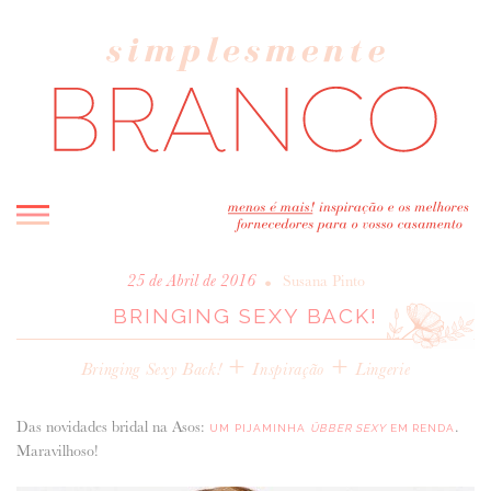
INICIO
•
25 de Abril de 2016
Susana Pinto
BRINGING SEXY BACK!
BLOG
MELHOR INSPIRAÇÃO
+
+
Bringing Sexy Back!
Inspiração
Lingerie
ENTREVISTAS
REAL WEDDINGS & EDITORIAIS
Das novidades bridal na Asos:
.
UM PIJAMINHA
ÜBBER SEXY
EM RENDA
CASAVA-ME AQUI!
Maravilhoso!
FORNECEDORES RECOMENDADOS