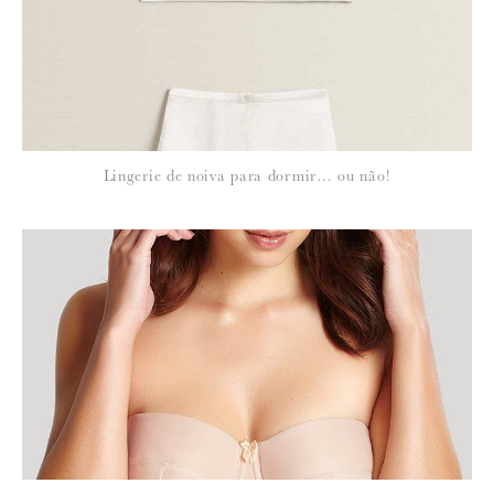
*
NOME
:
*
Lingerie de noiva para dormir… ou não!
EMAIL
:
Para saber como tratamos e protegemos os seus dados, leia a nossa
política de privacidade