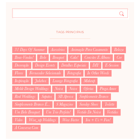
TAGS PRINCIPAIS
31 Days Of Summer
Acessórios
Animação Para Casamento
Beleza
Boas-Vindas!
Bolo
Bouquet
Cake!
Convites E Álbuns
Cor
Decoração
Design Events
Detalhes Especiais
DIY
E-Session
Flores
Fornecedor Selecionado
Fotografia
In Other Words
Inspiração
Jukebox
Lounge Fotografia
Makeup
Molde Design Weddings
Noiva
Noivo
Ofertas
Pinga Amor
Real Weddings
Sapatos
SB Aprova
Simplesmente Branco
Simplesmente Branco É...
S Magazine
Sunday Shoes
Toilette
Um Belo Bouquet
Um Trio Perfeito!
Vestido De Noiva
Vestidus
Video
Wise_up Weddings
Wow Factor
You + Us = Fun!
À Conversa Com