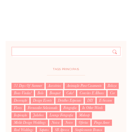
TAGS PRINCIPAIS
31 Days Of Summer
Acessórios
Animação Para Casamento
Beleza
Boas-Vindas!
Bolo
Bouquet
Cake!
Convites E Álbuns
Cor
Decoração
Design Events
Detalhes Especiais
DIY
E-Session
Flores
Fornecedor Selecionado
Fotografia
In Other Words
Inspiração
Jukebox
Lounge Fotografia
Makeup
Molde Design Weddings
Noiva
Noivo
Ofertas
Pinga Amor
Real Weddings
Sapatos
SB Aprova
Simplesmente Branco