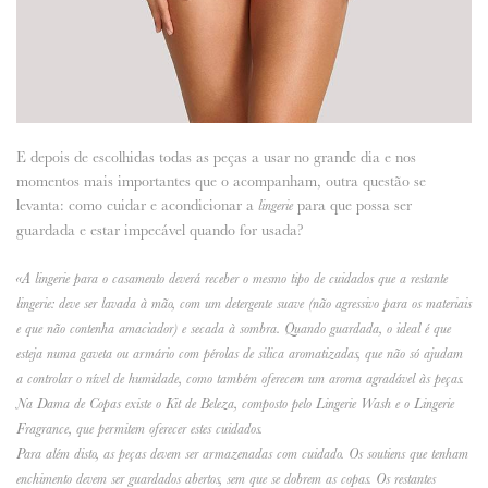
E depois de escolhidas todas as peças a usar no grande dia e nos
momentos mais importantes que o acompanham, outra questão se
levanta: como cuidar e acondicionar a
para que possa ser
lingerie
guardada e estar impecável quando for usada?
«A lingerie para o casamento deverá receber o mesmo tipo de cuidados que a restante
lingerie: deve ser lavada à mão, com um detergente suave (não agressivo para os materiais
e que não contenha amaciador) e secada à sombra. Quando guardada, o ideal é que
esteja numa gaveta ou armário com pérolas de silica aromatizadas, que não só ajudam
a controlar o nível de humidade, como também oferecem um aroma agradável às peças.
Na Dama de Copas existe o Kit de Beleza, composto pelo Lingerie Wash e o Lingerie
Fragrance, que permitem oferecer estes cuidados.
Para além disto, as peças devem ser armazenadas com cuidado. Os soutiens que tenham
enchimento devem ser guardados abertos, sem que se dobrem as copas. Os restantes