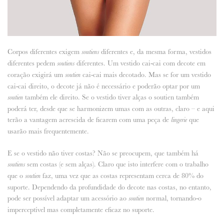
Corpos diferentes exigem
diferentes e, da mesma forma, vestidos
soutiens
diferentes pedem
diferentes. Um vestido cai-cai com decote em
soutiens
coração exigirá um
cai-cai mais decotado. Mas se for um vestido
soutien
cai-cai direito, o decote já não é necessário e poderão optar por um
também ele direito. Se o vestido tiver alças o soutien também
soutien
poderá ter, desde que se harmonizem umas com as outras, claro – e aqui
terão a vantagem acrescida de ficarem com uma peça de
que
lingerie
usarão mais frequentemente.
E se o vestido não tiver costas? Não se preocupem, que também há
sem costas (e sem alças). Claro que isto interfere com o trabalho
soutiens
que o
faz, uma vez que as costas representam cerca de 80% do
soutien
suporte. Dependendo da profundidade do decote nas costas, no entanto,
pode ser possível adaptar um acessório ao
normal, tornando-o
soutien
imperceptível mas completamente eficaz no suporte.