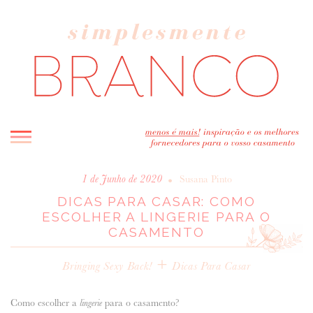
INICIO
•
1 de Junho de 2020
Susana Pinto
DICAS PARA CASAR: COMO
BLOG
ESCOLHER A LINGERIE PARA O
MELHOR INSPIRAÇÃO
CASAMENTO
ENTREVISTAS
+
REAL WEDDINGS & EDITORIAIS
Bringing Sexy Back!
Dicas Para Casar
CASAVA-ME AQUI!
Como escolher a
para o casamento?
lingerie
FORNECEDORES RECOMENDADOS