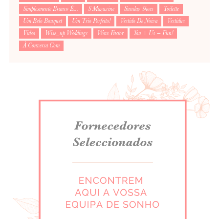
Simplesmente Branco É...
S Magazine
Sunday Shoes
Toilette
Um Belo Bouquet
Um Trio Perfeito!
Vestido De Noiva
Vestidus
Video
Wise_up Weddings
Wow Factor
You + Us = Fun!
À Conversa Com