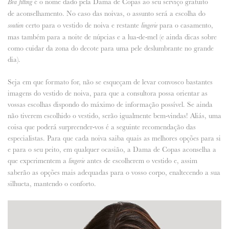
é o nome dado pela Dama de Copas ao seu serviço gratuito
Bra fitting
de
aconselhamento. No caso das noivas, o assunto será a escolha do
certo para o vestido de noiva e restante
para o casamento,
soutien
lingerie
mas também para a noite de núpcias e a lua-de-mel (e ainda dicas sobre
como cuidar da zona do decote para uma pele deslumbrante no grande
dia).
Seja em que formato for, não se esqueçam de levar convosco bastantes
imagens do vestido de noiva, para que a consultora possa orientar as
vossas escolhas dispondo do máximo de informação possível. Se ainda
não tiverem escolhido o vestido, serão igualmente bem-vindas! Aliás, uma
coisa que poderá surpreender-vos é a seguinte recomendação das
especialistas. Para que cada noiva saiba quais as melhores opções para si
e para o seu peito, em qualquer ocasião, a Dama de Copas aconselha a
que experimentem a
antes de escolherem o vestido e, assim
lingerie
saberão as opções mais adequadas para o vosso corpo, enaltecendo a sua
silhueta, mantendo o conforto.