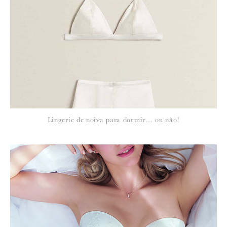
*
NOME
:
*
Lingerie de noiva para dormir… ou não!
EMAIL
:
Para saber como tratamos e protegemos os seus dados, leia a nossa
política de privacidade