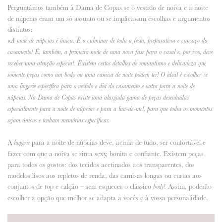
Perguntámos também à Dama de Copas se o vestido de noiva e a noite
de núpcias eram um só assunto ou se implicavam escolhas e argumentos
distintos:
«
A noite de núpcias é única. É o culminar de toda a festa, preparativos e cansaço do
casamento! É, também, a primeira noite de uma nova fase para o casal e, por isso, deve
receber uma atenção especial. Existem certos detalhes de romantismo e delicadeza que
somente peças como um body ou uma camisa de noite podem ter! O ideal é escolher-se
uma lingerie específica para o vestido e dia do casamento e outra para a noite de
núpcias. Na Dama de Copas existe uma alargada gama de peças desenhadas
especialmente para a noite de núpcias e para a lua-de-mel, para que todos os momentos
sejam únicos e tenham memórias específicas.
A
para a noite de núpcias deve, acima de tudo, ser confortável e
lingerie
fazer com que a noiva se sinta sexy, bonita e confiante. Existem peças
para todos os gostos: dos tecidos acetinados aos transparentes, dos
modelos lisos aos repletos de renda, das camisas longas ou curtas aos
conjuntos de top e calção – sem esquecer o clássico
! Assim, poderão
body
escolher a opção que melhor se adapta a vocês e à vossa personalidade.