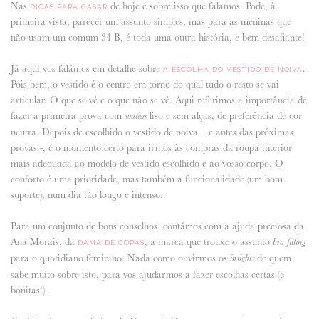
Nas
de hoje é sobre isso que falamos. Pode, à
DICAS PARA CASAR
primeira vista, parecer um assunto simples, mas para as meninas que
ANUNCIE CONNOSCO
não usam um comum 34 B, é toda uma outra história, e bem desafiante!
Já aqui vos falámos em detalhe sobre
.
A ESCOLHA DO VESTIDO DE NOIVA
Pois bem, o vestido é o centro em torno do qual tudo o resto se vai
articular. O que se vê e o que não se vê. Aqui referimos a importância de
fazer a primeira prova com
liso e sem alças, de preferência de cor
soutien
neutra. Depois de escolhido o vestido de noiva – e antes das próximas
provas -, é o momento certo para irmos às compras da roupa interior
mais adequada ao modelo de vestido escolhido e ao vosso corpo. O
conforto é uma prioridade, mas também a funcionalidade (um bom
suporte), num dia tão longo e intenso.
Para um conjunto de bons conselhos, contámos com a ajuda preciosa da
Ana Morais, da
, a marca que trouxe o assunto
bra fitting
DAMA DE COPAS
para o quotidiano feminino. Nada como ouvirmos os
de quem
insights
sabe muito sobre isto, para vos ajudarmos a fazer escolhas certas (e
bonitas!).