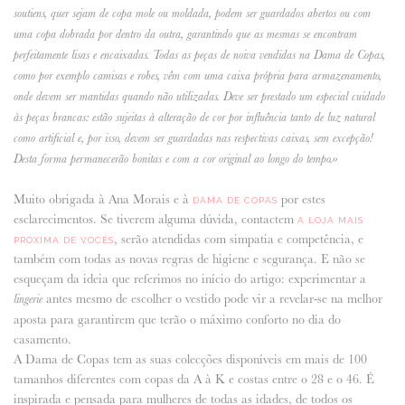
soutiens, quer sejam de copa mole ou moldada, podem ser guardados abertos ou com
uma copa dobrada por dentro da outra, garantindo que as mesmas se encontram
perfeitamente lisas e encaixadas. Todas as peças de noiva vendidas na Dama de Copas,
como por exemplo camisas e robes, vêm com uma caixa própria para armazenamento,
onde devem ser mantidas quando não utilizadas. Deve ser prestado um especial cuidado
às peças brancas: estão sujeitas à alteração de cor por influência tanto de luz natural
como artificial e, por isso, devem ser guardadas nas respectivas caixas, sem excepção!
Desta forma permanecerão bonitas e com a cor original ao longo do tempo.»
Muito obrigada à Ana Morais e à
por estes
DAMA DE COPAS
esclarecimentos. Se tiverem alguma dúvida, contactem
A LOJA MAIS
, serão atendidas com simpatia e competência, e
PRÓXIMA DE VOCÊS
também com todas as novas regras de higiene e segurança. E não se
esqueçam da ideia que referimos no início do artigo: experimentar a
antes mesmo de escolher o vestido pode vir a revelar-se na melhor
lingerie
aposta para garantirem que terão o máximo conforto no dia do
casamento.
A Dama de Copas tem as suas colecções disponíveis em mais de 100
tamanhos diferentes com copas da A à K e costas entre o 28 e o 46. É
inspirada e pensada para mulheres de todas as idades, de todos os