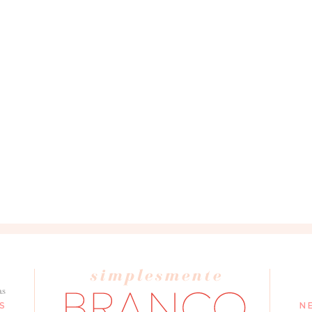
as
S
N