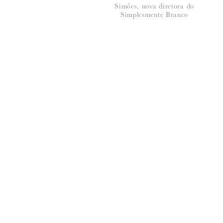
Simões, nova diretora do
*
NOME
:
Simplesmente Branco
*
EMAIL
:
Para saber como tratamos e protegemos os 