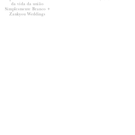
da vida da união
Simplesmente Branco +
Zankyou Weddings
seus dados, leia a nossa
política de privacidade