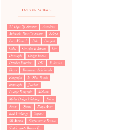
TAGS PRINCIPAIS
31 Days Of Summer
Acessórios
Animação Para Casamento
Beleza
Boas-Vindas!
Bolo
Bouquet
Cake!
Convites E Álbuns
Cor
Decoração
Design Events
Detalhes Especiais
DIY
E-Session
Flores
Fornecedor Selecionado
Fotografia
In Other Words
Inspiração
Jukebox
Lounge Fotografia
Makeup
Molde Design Weddings
Noiva
Noivo
Ofertas
Pinga Amor
Real Weddings
Sapatos
SB Aprova
Simplesmente Branco
Simplesmente Branco É...