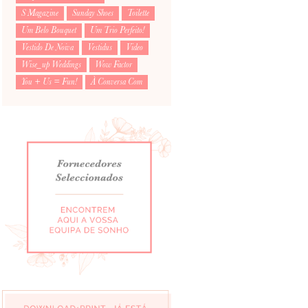
S Magazine
Sunday Shoes
Toilette
Um Belo Bouquet
Um Trio Perfeito!
Vestido De Noiva
Vestidus
Video
Wise_up Weddings
Wow Factor
You + Us = Fun!
À Conversa Com