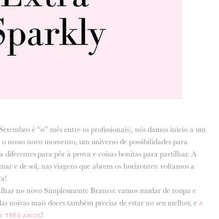
etembro é “o” mês entre os profissionais), nós damos início a um
 é o nosso novo momento, um universo de possibilidades para
ta diferentes para pôr à prova e coisas bonitas para partilhar. A
ar e de sol, nas viagens que abrem os horizontes: voltamos a
a!
alhar no novo Simplesmente Branco: vamos mudar de roupa e
as noivas mais doces também precisa de estar no seu melhor, e
A
!
A TRÊS ANOS