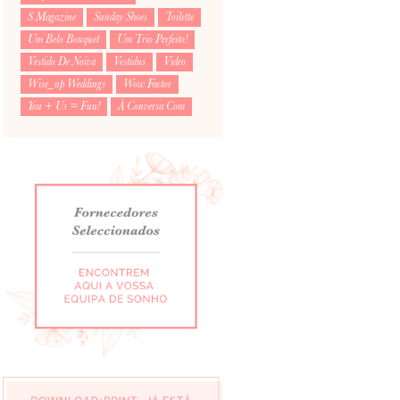
S Magazine
Sunday Shoes
Toilette
Um Belo Bouquet
Um Trio Perfeito!
Vestido De Noiva
Vestidus
Video
Wise_up Weddings
Wow Factor
You + Us = Fun!
À Conversa Com