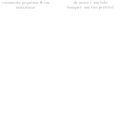
casamento pequenos & em
de noiva e um belo
miniaturas
bouquet: um trio perfeito!
seus dados, leia a nossa
política de privacidade