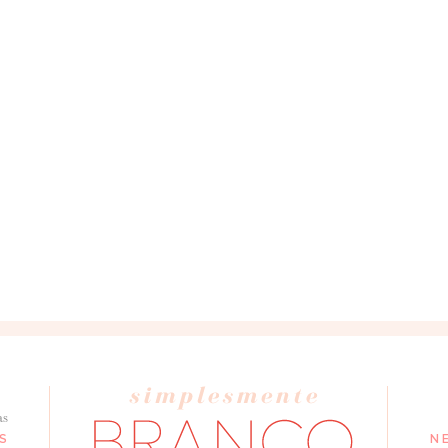
as
S
N