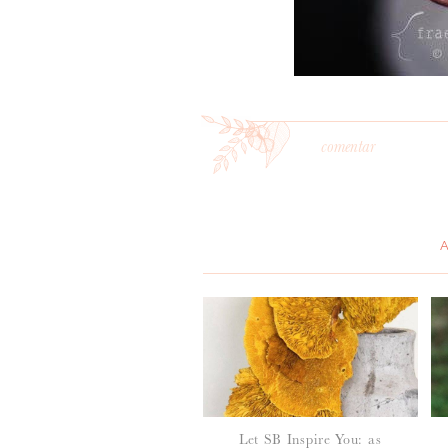
comentar
*
MENSAGEM
:
Let SB Inspire You: as