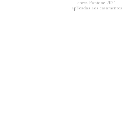
cores Pantone 2021
*
NOME
:
aplicadas aos casamentos
*
EMAIL
:
Para saber como tratamos e protegemos os 