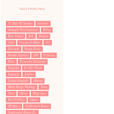
TAGS PRINCIPAIS
31 Days Of Summer
Acessórios
Animação Para Casamento
Beleza
Boas-Vindas!
Bolo
Bouquet
Cake!
Convites E Álbuns
Cor
Decoração
Design Events
Detalhes Especiais
DIY
E-Session
Flores
Fornecedor Selecionado
Fotografia
In Other Words
Inspiração
Jukebox
Lounge Fotografia
Makeup
Molde Design Weddings
Noiva
Noivo
Ofertas
Pinga Amor
Real Weddings
Sapatos
SB Aprova
Simplesmente Branco
Simplesmente Branco É...