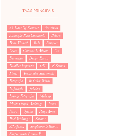
TAGS PRINCIPAIS
31 Days Of Summer
Acessórios
Animação Para Casamento
Beleza
Boas-Vindas!
Bolo
Bouquet
Cake!
Convites E Álbuns
Cor
Decoração
Design Events
Detalhes Especiais
DIY
E-Session
Flores
Fornecedor Selecionado
Fotografia
In Other Words
Inspiração
Jukebox
Lounge Fotografia
Makeup
Molde Design Weddings
Noiva
Noivo
Ofertas
Pinga Amor
Real Weddings
Sapatos
SB Aprova
Simplesmente Branco
Simplesmente Branco É...