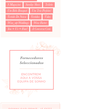
S Magazine
Sunday Shoes
Toilette
Um Belo Bouquet
Um Trio Perfeito!
Vestido De Noiva
Vestidus
Video
Wise_up Weddings
Wow Factor
You + Us = Fun!
À Conversa Com