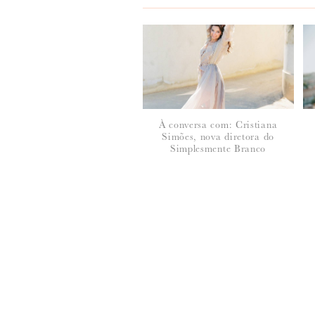
À conversa com: Cristiana
Simões, nova diretora do
*
NOME
:
Simplesmente Branco
*
EMAIL
:
Para saber como tratamos e protegemos os 