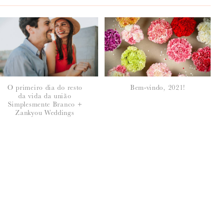
O primeiro dia do resto
Bem-vindo, 2021!
da vida da união
Simplesmente Branco +
Zankyou Weddings
seus dados, leia a nossa
política de privacidade