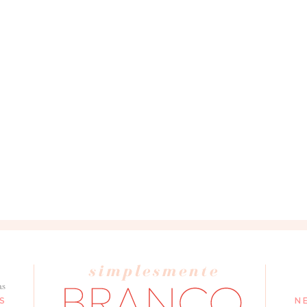
as
S
N